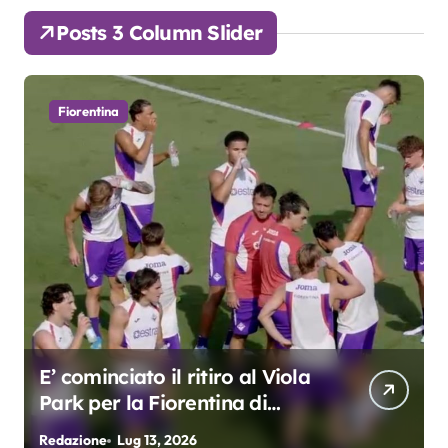
Posts 3 Column Slider
Fiorentina
E’ cominciato il ritiro al Viola
Park per la Fiorentina di
Grosso
Redazione
Lug 13, 2026
R