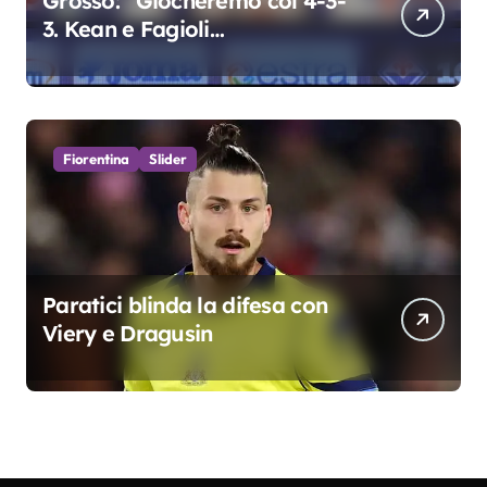
Grosso: “Giocheremo col 4-3-
3. Kean e Fagioli
fondamentali. Atta grande
colpo”
Fiorentina
Slider
Paratici blinda la difesa con
Viery e Dragusin