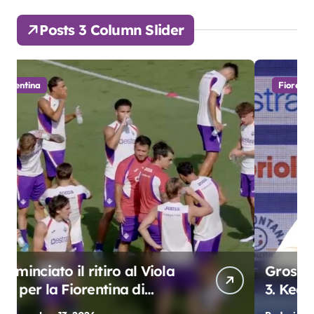
Posts 3 Column Slider
Fiorentina
Grosso: “Giocheremo col 4-3-
3. Kean e Fagioli
fondamentali. Atta grande