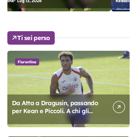
Redazione
Lug 9, 2026
R
colpo”
Ti sei perso
Fiorentina
Da Atta a Dragusin, passando
per Kean e Piccoli. A chi gli
oscar del precampionato?