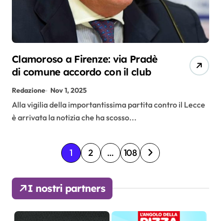
Clamoroso a Firenze: via Pradè
di comune accordo con il club
Redazione
Nov 1, 2025
Alla vigilia della importantissima partita contro il Lecce
è arrivata la notizia che ha scosso...
P
1
2
…
108
a
I nostri partners
g
i