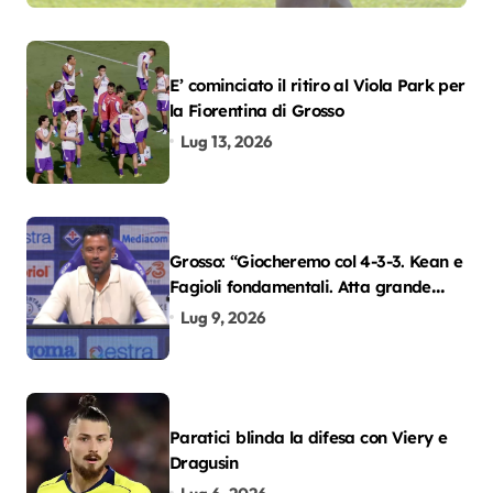
E’ cominciato il ritiro al Viola Park per
la Fiorentina di Grosso
Lug 13, 2026
Grosso: “Giocheremo col 4-3-3. Kean e
Fagioli fondamentali. Atta grande
colpo”
Lug 9, 2026
Paratici blinda la difesa con Viery e
Dragusin