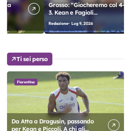
Grosso: “Giocheremo col 4-3-
3. Kean e Fagioli
fondamentali. Atta grande
Redazione
Lug 9, 2026
R
colpo”
Ti sei perso
Fiorentina
Da Atta a Dragusin, passando
per Kean e Piccoli. A chi gli