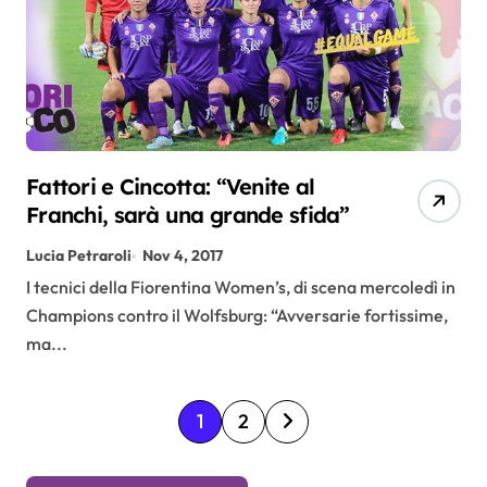
Fattori e Cincotta: “Venite al
Franchi, sarà una grande sfida”
Lucia Petraroli
Nov 4, 2017
I tecnici della Fiorentina Women’s, di scena mercoledì in
Champions contro il Wolfsburg: “Avversarie fortissime,
ma...
P
1
2
a