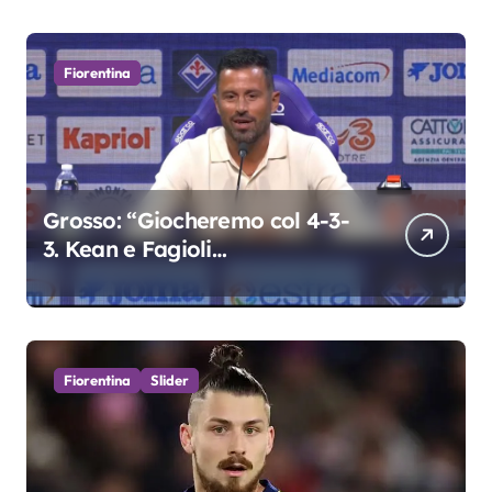
Fiorentina
Grosso: “Giocheremo col 4-3-
3. Kean e Fagioli
fondamentali. Atta grande
colpo”
Fiorentina
Slider