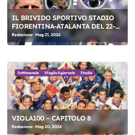
l
IL BRIVIDO SPORTIVO STADIO
i
FIORENTINA-ATALANTA DEL 22-
05-2026
Redazione
Mag 21, 2026
Settimanale
Sfoglia il giornale
Stadio
VIOLA100 – CAPITOLO 8
Redazione
Mag 20, 2026