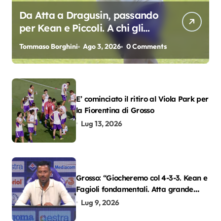
Da Atta a Dragusin, passando
per Kean e Piccoli. A chi gli
oscar del precampionato?
Tommaso Borghini
Ago 3, 2026
0 Comments
E’ cominciato il ritiro al Viola Park per
la Fiorentina di Grosso
Lug 13, 2026
Grosso: “Giocheremo col 4-3-3. Kean e
Fagioli fondamentali. Atta grande
colpo”
Lug 9, 2026