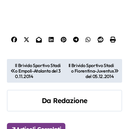
N
Il Brivido Sportivo Stadi
Il Brivido Sportivo Stadi
o Empoli-Atalanta del 3
o Fiorentina-Juventus
a
0.11.2014
del 05.12.2014
v
i
Da
Redazione
g
a