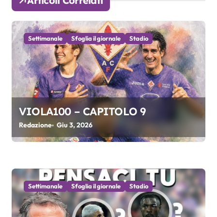
Articoli Correlati
z
i
Settimanale
Sfoglia il giornale
Stadio
o
n
e
a
VIOLA100 – CAPITOLO 9
r
Redazione
Giu 3, 2026
t
i
c
Settimanale
Sfoglia il giornale
Stadio
o