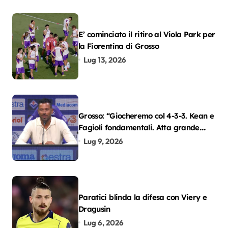
E’ cominciato il ritiro al Viola Park per
la Fiorentina di Grosso
Lug 13, 2026
Grosso: “Giocheremo col 4-3-3. Kean e
Fagioli fondamentali. Atta grande
colpo”
Lug 9, 2026
Paratici blinda la difesa con Viery e
Dragusin
Lug 6, 2026