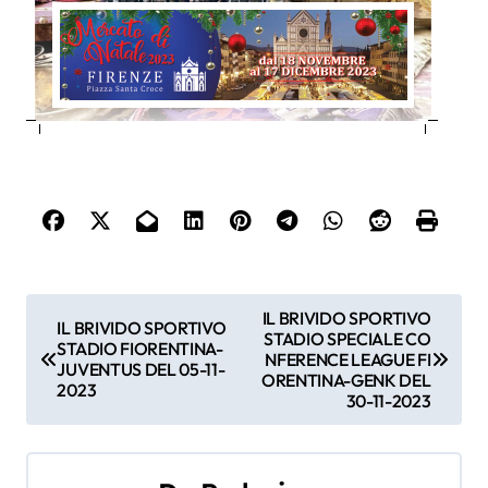
N
IL BRIVIDO SPORTIVO
IL BRIVIDO SPORTIVO
STADIO SPECIALE CO
a
STADIO FIORENTINA-
NFERENCE LEAGUE FI
JUVENTUS DEL 05-11-
ORENTINA-GENK DEL
2023
v
30-11-2023
i