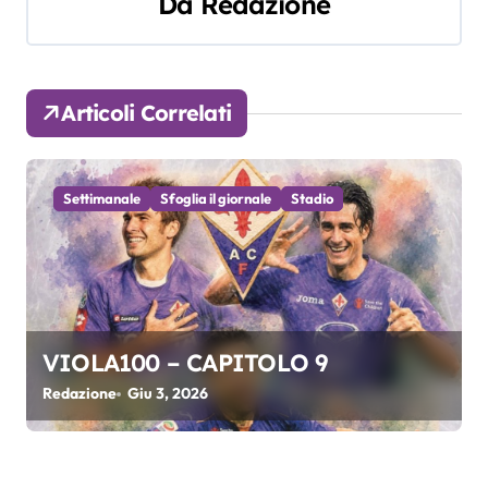
g
Da
Redazione
a
z
Articoli Correlati
i
o
Settimanale
Sfoglia il giornale
Stadio
n
e
a
r
VIOLA100 – CAPITOLO 9
Redazione
Giu 3, 2026
t
i