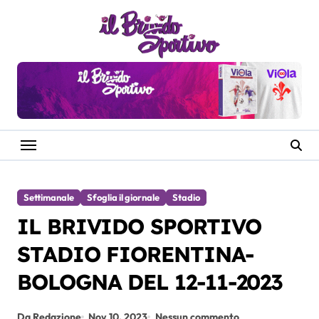
Salta
al
contenuto
Settimanale
Sfoglia il giornale
Stadio
IL BRIVIDO SPORTIVO
STADIO FIORENTINA-
BOLOGNA DEL 12-11-2023
Da Redazione
Nov 10, 2023
Nessun commento