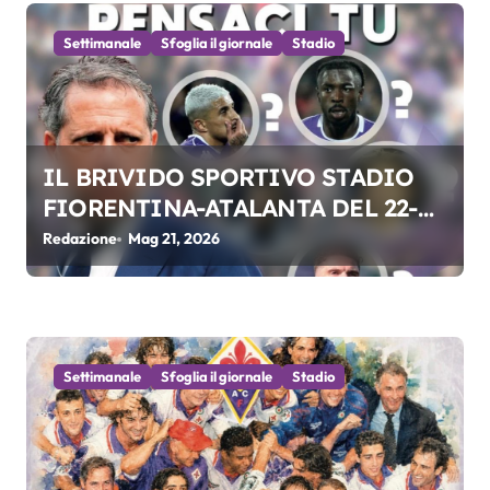
c
o
Settimanale
Sfoglia il giornale
Stadio
l
i
IL BRIVIDO SPORTIVO STADIO
FIORENTINA-ATALANTA DEL 22-
05-2026
Redazione
Mag 21, 2026
Settimanale
Sfoglia il giornale
Stadio