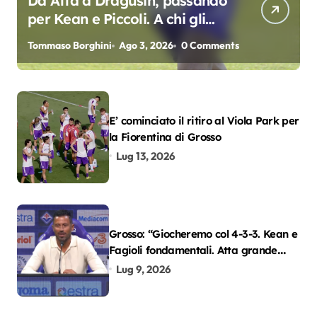
Da Atta a Dragusin, passando
per Kean e Piccoli. A chi gli
oscar del precampionato?
Tommaso Borghini
Ago 3, 2026
0 Comments
E’ cominciato il ritiro al Viola Park per
la Fiorentina di Grosso
Lug 13, 2026
Grosso: “Giocheremo col 4-3-3. Kean e
Fagioli fondamentali. Atta grande
colpo”
Lug 9, 2026