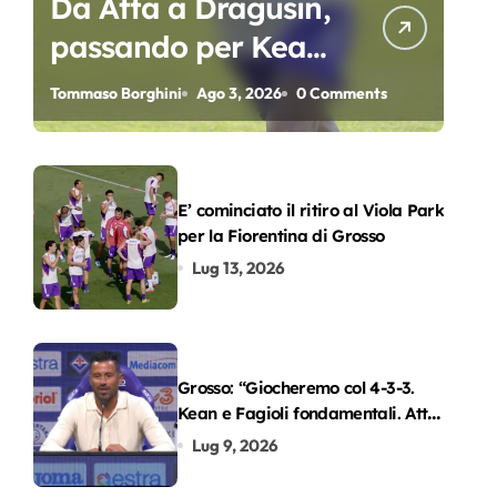
Da Atta a Dragusin,
passando per Kean
e Piccoli. A chi gli
Tommaso Borghini
Ago 3, 2026
0 Comments
oscar del
precampionato?
E’ cominciato il ritiro al Viola Park
per la Fiorentina di Grosso
Lug 13, 2026
Grosso: “Giocheremo col 4-3-3.
Kean e Fagioli fondamentali. Atta
grande colpo”
Lug 9, 2026