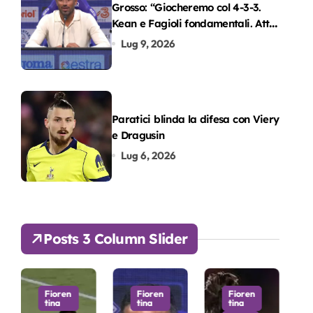
Grosso: “Giocheremo col 4-3-3.
Kean e Fagioli fondamentali. Atta
grande colpo”
Lug 9, 2026
Paratici blinda la difesa con Viery
e Dragusin
Lug 6, 2026
Posts 3 Column Slider
Fioren
Fioren
Fioren
Fioren
tina
tina
tina
tina