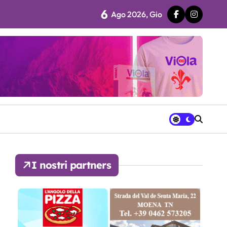
6
Ago 2026, Gio
 fila…”
ra avrà a disposizione
I nostri partners