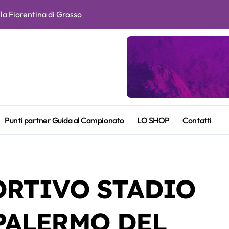
r la Fiorentina di Grosso
e Fagioli fondamentali. Atta grande colpo”
ragusin
itiva e duratura. Non accetterei di arrivare ottavo per 4 anni di
l futuro. Grosso attende notizie da Paratici per capire che squad
n la Roma, spunti e curiosità
Punti partner Guida al Campionato
LO SHOP
Contatti
ia
ENTINA-ATALANTA DEL 22-05-2026
ORTIVO STADIO
 e Piccoli. A chi gli oscar del precampionato?
PALERMO DEL