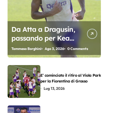
Da Atta a Dragusin,
passando per Kean
e Piccoli. A chi gli
Tommaso Borghini
Ago 3, 2026
0 Comments
oscar del
precampionato?
E’ cominciato il ritiro al Viola Park
per la Fiorentina di Grosso
Lug 13, 2026