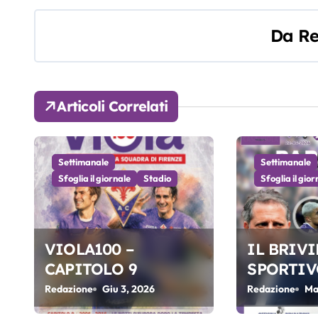
v
Da
Re
i
g
a
Articoli Correlati
z
i
Settimanale
Settimanale
Sfoglia il giornale
Stadio
Sfoglia il gior
o
n
e
VIOLA100 –
IL BRIV
CAPITOLO 9
SPORTIV
a
FIORENT
Redazione
Giu 3, 2026
Redazione
Ma
r
ATALANTA