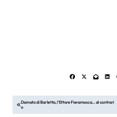
N
Damato di Barletta, l’Ettore Fieramosca… al contrari
o
a