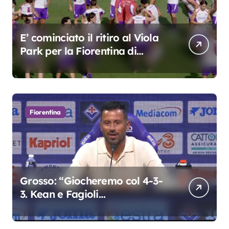
E’ cominciato il ritiro al Viola
Park per la Fiorentina di
Grosso
Fiorentina
Grosso: “Giocheremo col 4-3-
3. Kean e Fagioli
fondamentali. Atta grande
colpo”