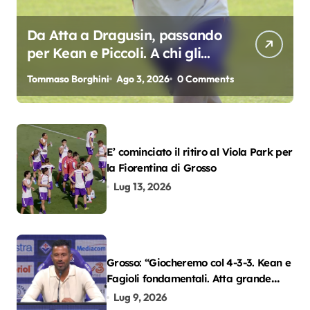
Da Atta a Dragusin, passando
per Kean e Piccoli. A chi gli
oscar del precampionato?
Tommaso Borghini
Ago 3, 2026
0 Comments
E’ cominciato il ritiro al Viola Park per
la Fiorentina di Grosso
Lug 13, 2026
Grosso: “Giocheremo col 4-3-3. Kean e
Fagioli fondamentali. Atta grande
colpo”
Lug 9, 2026