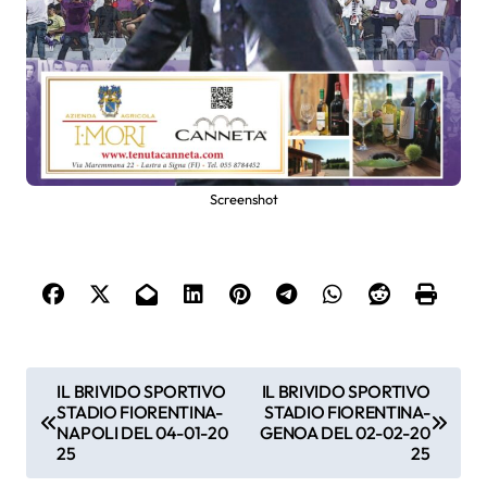
Screenshot
N
IL BRIVIDO SPORTIVO
IL BRIVIDO SPORTIVO
STADIO FIORENTINA-
STADIO FIORENTINA-
a
NAPOLI DEL 04-01-20
GENOA DEL 02-02-20
25
25
v