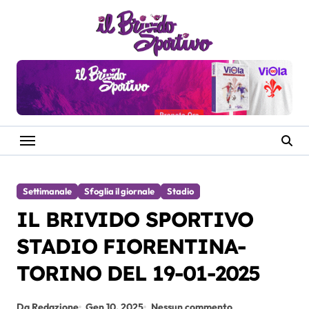
Salta
al
contenuto
Settimanale
Sfoglia il giornale
Stadio
IL BRIVIDO SPORTIVO
STADIO FIORENTINA-
TORINO DEL 19-01-2025
Da Redazione
Gen 10, 2025
Nessun commento