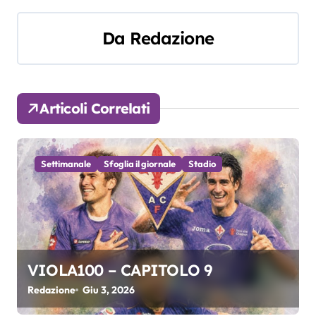
i
Da
Redazione
g
a
z
Articoli Correlati
i
o
Settimanale
Sfoglia il giornale
Stadio
n
e
a
VIOLA100 – CAPITOLO 9
r
Redazione
Giu 3, 2026
t