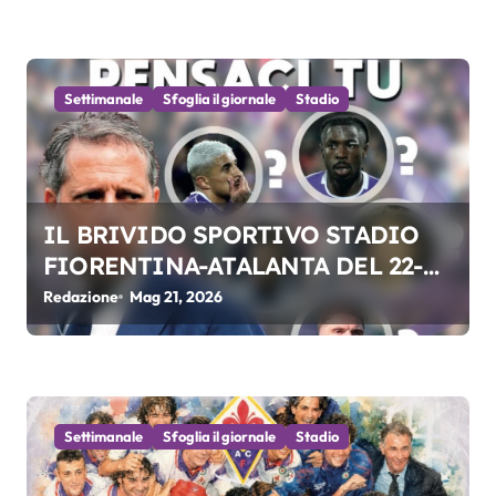
i
c
Settimanale
Sfoglia il giornale
Stadio
o
l
i
IL BRIVIDO SPORTIVO STADIO
FIORENTINA-ATALANTA DEL 22-
05-2026
Redazione
Mag 21, 2026
Settimanale
Sfoglia il giornale
Stadio