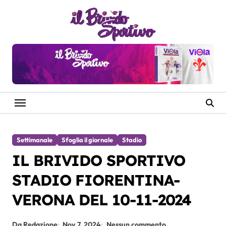
Salta
al
contenuto
Settimanale
Sfoglia il giornale
Stadio
IL BRIVIDO SPORTIVO
STADIO FIORENTINA-
VERONA DEL 10-11-2024
Da Redazione
Nov 7, 2024
Nessun commento