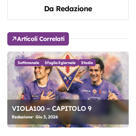
i
Da
Redazione
g
a
z
Articoli Correlati
i
o
Settimanale
Sfoglia il giornale
Stadio
n
e
a
VIOLA100 – CAPITOLO 9
r
Redazione
Giu 3, 2026
t