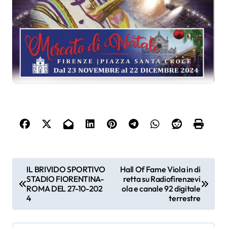
N
IL BRIVIDO SPORTIVO
Hall Of Fame Viola in di
STADIO FIORENTINA-
retta su Radiofirenzevi
a
ROMA DEL 27-10-202
ola e canale 92 digitale
4
terrestre
v