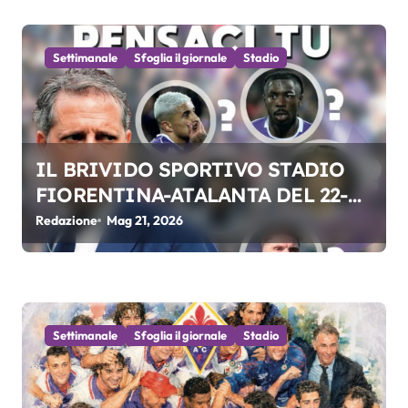
i
c
Settimanale
Sfoglia il giornale
Stadio
o
l
i
IL BRIVIDO SPORTIVO STADIO
FIORENTINA-ATALANTA DEL 22-
05-2026
Redazione
Mag 21, 2026
Settimanale
Sfoglia il giornale
Stadio