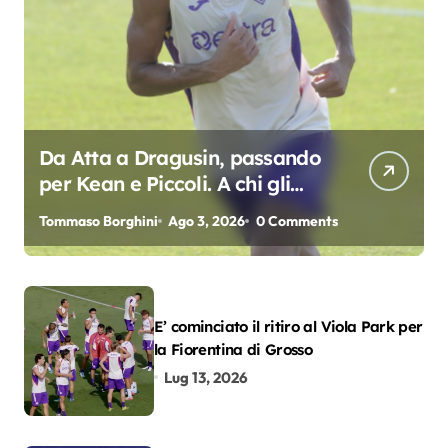
Da Atta a Dragusin, passando
per Kean e Piccoli. A chi gli
oscar del precampionato?
Tommaso Borghini
Ago 3, 2026
0 Comments
E’ cominciato il ritiro al Viola Park per
la Fiorentina di Grosso
Lug 13, 2026