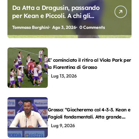
Da Atta a Dragusin, passando
per Kean e Piccoli. A chi gli
oscar del precampionato?
Tommaso Borghini
Ago 3, 2026
0 Comments
E’ cominciato il ritiro al Viola Park per
la Fiorentina di Grosso
Lug 13, 2026
Grosso: “Giocheremo col 4-3-3. Kean e
Fagioli fondamentali. Atta grande
colpo”
Lug 9, 2026