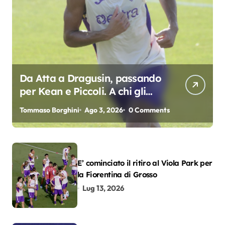
Da Atta a Dragusin, passando
per Kean e Piccoli. A chi gli
oscar del precampionato?
Tommaso Borghini
Ago 3, 2026
0 Comments
E’ cominciato il ritiro al Viola Park per
la Fiorentina di Grosso
Lug 13, 2026