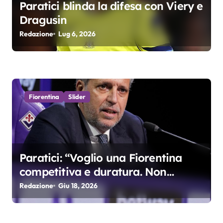
e
Paratici blinda la difesa con Viery e
Dragusin
a
Redazione
Lug 6, 2026
r
t
i
Fiorentina
Slider
c
o
l
Paratici: “Voglio una Fiorentina
i
competitiva e duratura. Non
accetterei di arrivare ottavo per 4
Redazione
Giu 18, 2026
anni di fila…”