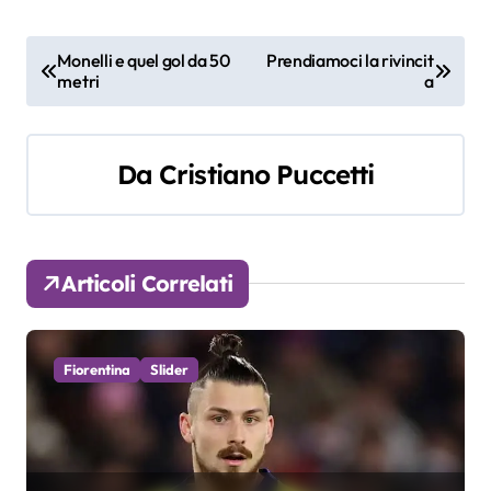
N
Monelli e quel gol da 50
Prendiamoci la rivincit
metri
a
a
v
Da
Cristiano Puccetti
i
g
a
Articoli Correlati
z
i
Fiorentina
Slider
o
n