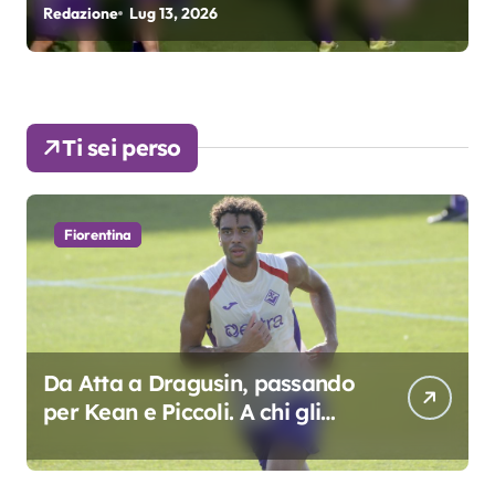
fondamentali. Atta grande
Redazione
Lug 9, 2026
R
colpo”
Ti sei perso
Fiorentina
Da Atta a Dragusin, passando
per Kean e Piccoli. A chi gli
oscar del precampionato?