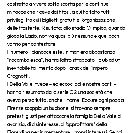
costretto a vivere sotto scorta per le continue
minacce che riceve dai tifosi, a cui ha tolto tutti i
privilegi tra cui i biglietti gratuiti e l’organizzazione
delle trasferte. Risultato: allo stadio Olimpico, quando
gioca la Lazio, non va quasi più nessuno e quei pochi
vanno per contestare.
Il numero 1 biancoceleste, in maniera abbastanza
“rocambolesca”, ha tra l’altro strappato il club ad un
inevitabile fallimento dopo il crack dell’Impero
Cragnotti.
I Della Valle invece – ed eccoci dalle nostre parti –
hanno riesumato dalla serie C 2 una società che
aveva perso tutto, anche il nome. Eppure ogni poco a
Firenze scoppia un bubbone, si trovano sempre i
pretesti giusti per attaccare la famiglia Della Valle di
avarizia, di disinteresse, di ‘approfittarsi’ della
Fiorentina per incrementare i propri interessi. Se poi