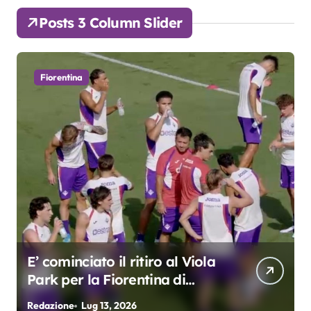
Posts 3 Column Slider
Fiorentina
E’ cominciato il ritiro al Viola
Park per la Fiorentina di
Grosso
Redazione
Lug 13, 2026
R