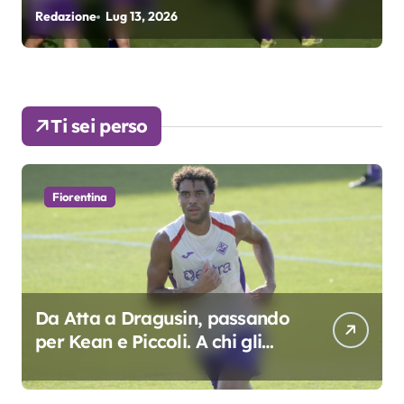
Grosso
Redazione
Lug 13, 2026
R
Ti sei perso
Fiorentina
Da Atta a Dragusin, passando
per Kean e Piccoli. A chi gli
oscar del precampionato?