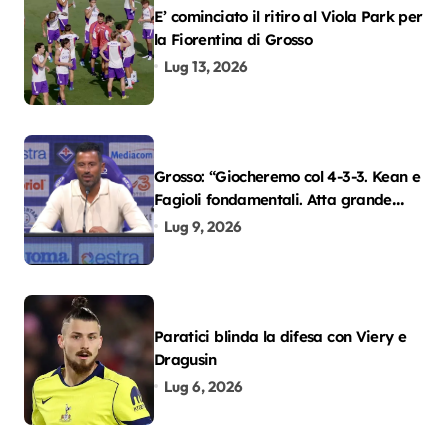
E’ cominciato il ritiro al Viola Park per
la Fiorentina di Grosso
Lug 13, 2026
Grosso: “Giocheremo col 4-3-3. Kean e
Fagioli fondamentali. Atta grande
colpo”
Lug 9, 2026
Paratici blinda la difesa con Viery e
Dragusin
Lug 6, 2026