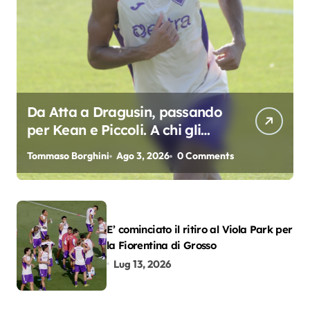
Da Atta a Dragusin, passando
per Kean e Piccoli. A chi gli
oscar del precampionato?
Tommaso Borghini
Ago 3, 2026
0 Comments
E’ cominciato il ritiro al Viola Park per
la Fiorentina di Grosso
Lug 13, 2026