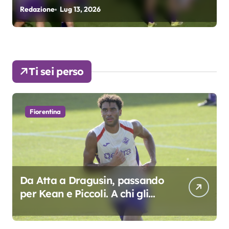
Grosso
Redazione
Lug 13, 2026
R
Ti sei perso
Fiorentina
Da Atta a Dragusin, passando
per Kean e Piccoli. A chi gli
oscar del precampionato?