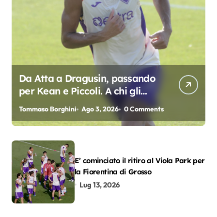
Da Atta a Dragusin, passando
per Kean e Piccoli. A chi gli
oscar del precampionato?
Tommaso Borghini
Ago 3, 2026
0 Comments
E’ cominciato il ritiro al Viola Park per
la Fiorentina di Grosso
Lug 13, 2026