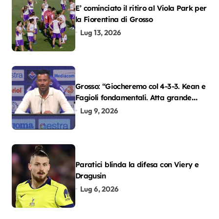
E’ cominciato il ritiro al Viola Park per
la Fiorentina di Grosso
Lug 13, 2026
Grosso: “Giocheremo col 4-3-3. Kean e
Fagioli fondamentali. Atta grande
colpo”
Lug 9, 2026
Paratici blinda la difesa con Viery e
Dragusin
Lug 6, 2026