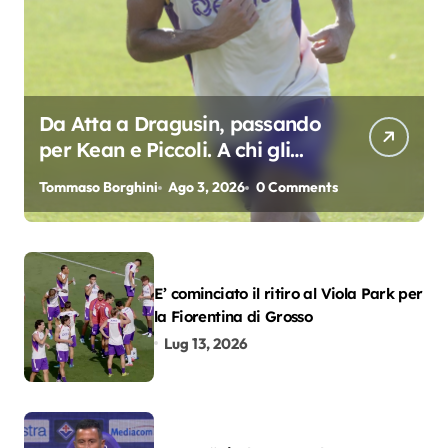
Da Atta a Dragusin, passando
per Kean e Piccoli. A chi gli
oscar del precampionato?
Tommaso Borghini
Ago 3, 2026
0 Comments
E’ cominciato il ritiro al Viola Park per
la Fiorentina di Grosso
Lug 13, 2026