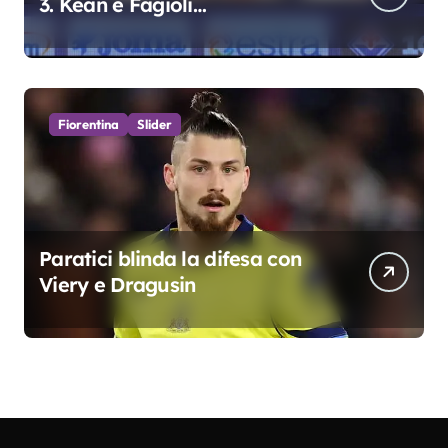
3. Kean e Fagioli
fondamentali. Atta grande
colpo”
Fiorentina
Slider
Paratici blinda la difesa con
Viery e Dragusin