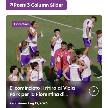
Posts 3 Column Slider
Fiorentina
E’ cominciato il ritiro al Viola
Park per la Fiorentina di
Grosso
Redazione
Lug 13, 2026
R