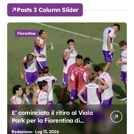
Posts 3 Column Slider
Fiorentina
E’ cominciato il ritiro al Viola
Park per la Fiorentina di
Grosso
Redazione
Lug 13, 2026
R