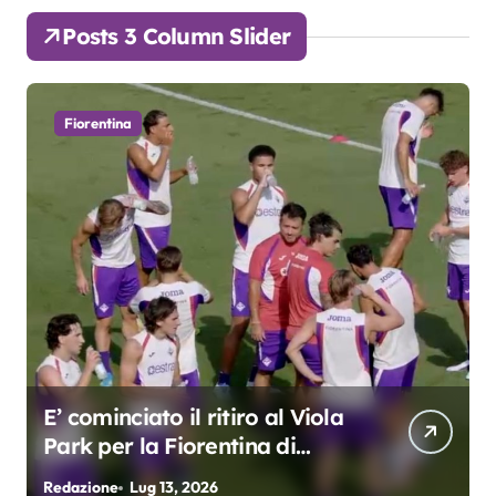
Posts 3 Column Slider
Fiorentina
E’ cominciato il ritiro al Viola
Park per la Fiorentina di
Grosso
Redazione
Lug 13, 2026
R