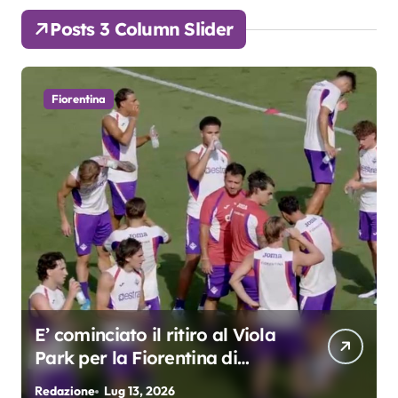
Posts 3 Column Slider
Fiorentina
E’ cominciato il ritiro al Viola
Park per la Fiorentina di
Grosso
Redazione
Lug 13, 2026
R