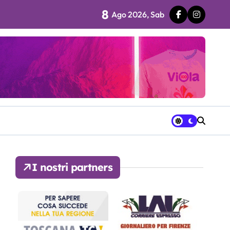
8
Ago 2026, Sab
 fila…”
ra avrà a disposizione
I nostri partners