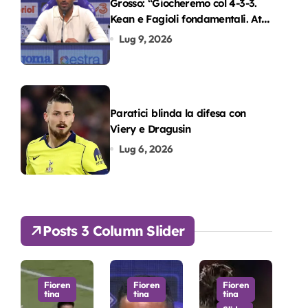
Grosso: “Giocheremo col 4-3-3.
Kean e Fagioli fondamentali. Atta
grande colpo”
Lug 9, 2026
Paratici blinda la difesa con
Viery e Dragusin
Lug 6, 2026
Posts 3 Column Slider
Fioren
Fioren
Fioren
tina
tina
tina