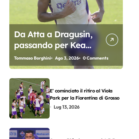
Da Atta a Dragusin,
passando per Kean
e Piccoli. A chi gli
Tommaso Borghini
Ago 3, 2026
0 Comments
oscar del
precampionato?
E’ cominciato il ritiro al Viola
Park per la Fiorentina di Grosso
Lug 13, 2026