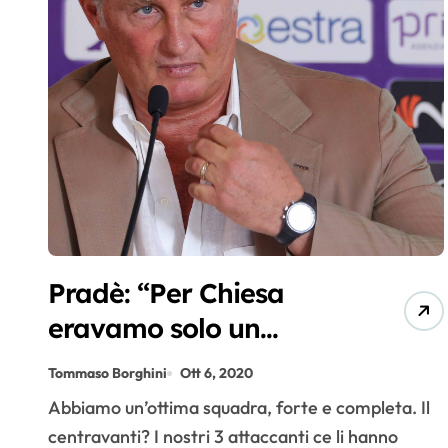
Pradè: “Per Chiesa
eravamo solo un
veicolo per arrivare
Tommaso Borghini
Ott 6, 2020
altrove”
Abbiamo un’ottima squadra, forte e completa. Il
centravanti? I nostri 3 attaccanti ce li hanno