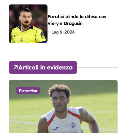
Paratici blinda la difesa con
Viery e Dragusin
Lug 6, 2026
Articoli in evidenza
Fiorentina