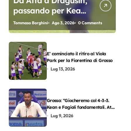
Da Atta a Dragusin,
passando per Kean
e Piccoli. A chi gli
Tommaso Borghini
Ago 3, 2026
0 Comments
oscar del
precampionato?
E’ cominciato il ritiro al Viola
Park per la Fiorentina di Grosso
Lug 13, 2026
Grosso: “Giocheremo col 4-3-3.
Kean e Fagioli fondamentali. Atta
grande colpo”
Lug 9, 2026