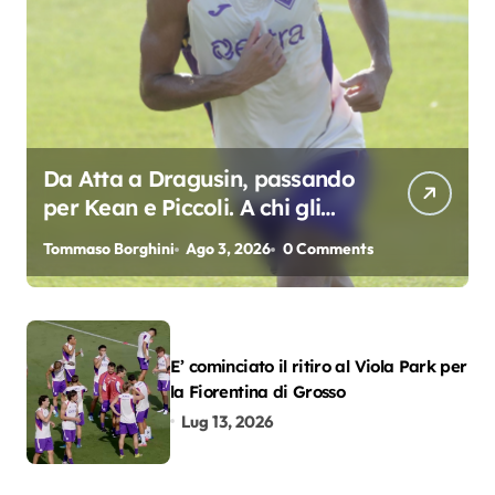
Da Atta a Dragusin, passando
per Kean e Piccoli. A chi gli
oscar del precampionato?
Tommaso Borghini
Ago 3, 2026
0 Comments
E’ cominciato il ritiro al Viola Park per
la Fiorentina di Grosso
Lug 13, 2026