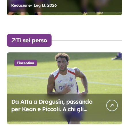
Grosso
Redazione
Lug 13, 2026
R
Ti sei perso
Fiorentina
Da Atta a Dragusin, passando
per Kean e Piccoli. A chi gli
oscar del precampionato?