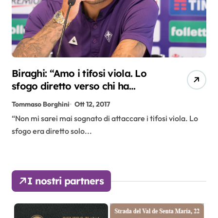
Biraghi: “Amo i tifosi viola. Lo
sfogo diretto verso chi ha
augurato la morte alla mia
Tommaso Borghini
Ott 12, 2017
famiglia”
“Non mi sarei mai sognato di attaccare i tifosi viola. Lo
sfogo era diretto solo...
I nostri partners