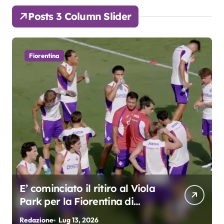
Posts 3 Column Slider
Fiorentina
E’ cominciato il ritiro al Viola
Park per la Fiorentina di
Grosso
Redazione
Lug 13, 2026
R