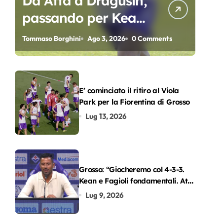
Da Atta a Dragusin,
passando per Kean
e Piccoli. A chi gli
Tommaso Borghini
Ago 3, 2026
0 Comments
oscar del
precampionato?
E’ cominciato il ritiro al Viola
Park per la Fiorentina di Grosso
Lug 13, 2026
Grosso: “Giocheremo col 4-3-3.
Kean e Fagioli fondamentali. Atta
grande colpo”
Lug 9, 2026