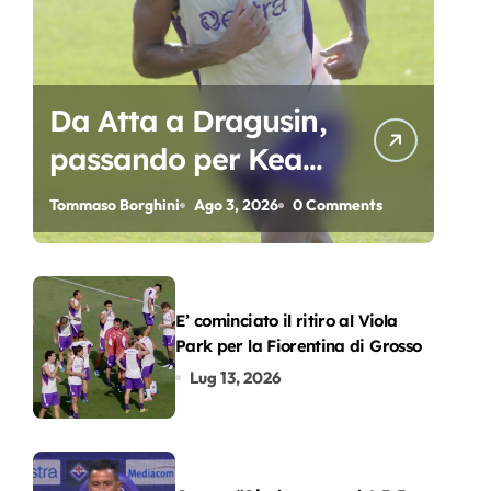
Da Atta a Dragusin,
passando per Kean
e Piccoli. A chi gli
Tommaso Borghini
Ago 3, 2026
0 Comments
oscar del
precampionato?
E’ cominciato il ritiro al Viola
Park per la Fiorentina di Grosso
Lug 13, 2026