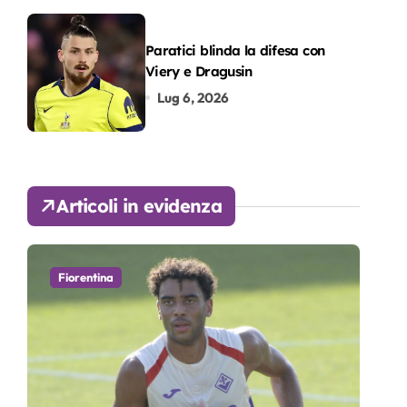
Paratici blinda la difesa con
Viery e Dragusin
Lug 6, 2026
Articoli in evidenza
Fiorentina