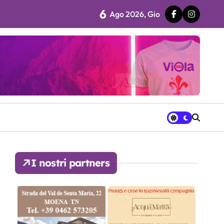
6
Ago 2026, Gio
 fila…”
ra avrà a disposizione
I nostri partners