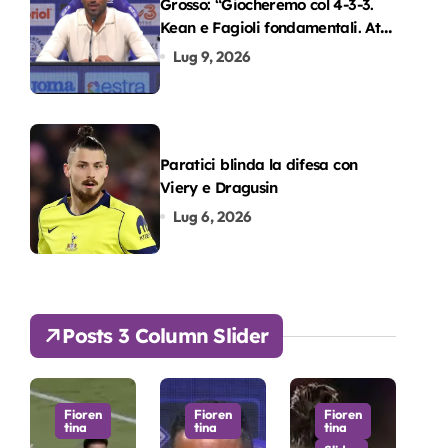
Grosso: “Giocheremo col 4-3-3.
Kean e Fagioli fondamentali. Atta
grande colpo”
Lug 9, 2026
Paratici blinda la difesa con
Viery e Dragusin
Lug 6, 2026
Posts 3 Column Slider
Fioren
Fioren
Fioren
tina
tina
tina