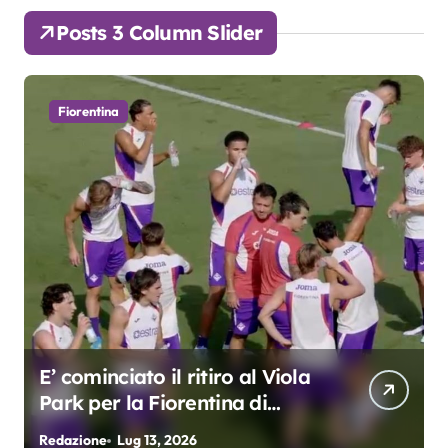
Posts 3 Column Slider
Fiorentina
E’ cominciato il ritiro al Viola
Park per la Fiorentina di
Grosso
Redazione
Lug 13, 2026
R