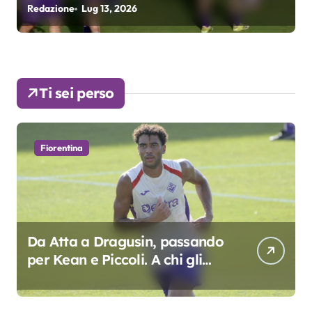
fondamentali. Atta grande
Redazione
Lug 9, 2026
R
colpo”
Ti sei perso
Fiorentina
Da Atta a Dragusin, passando
per Kean e Piccoli. A chi gli
oscar del precampionato?