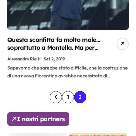
Questa sconfitta fa molto male…
soprattutto a Montella. Ma per
costruire ci vuole tempo
Alessandro Rialti
Set 2, 2019
Sapevamo che sarebbe stato difficile, che la costruzione
di una nuova Fiorentina avrebbe necessitato di...
P
1
2
a
I nostri partners
g
i