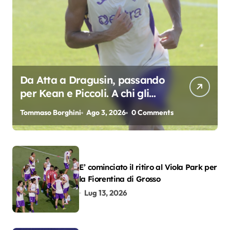
Da Atta a Dragusin, passando
per Kean e Piccoli. A chi gli
oscar del precampionato?
Tommaso Borghini
Ago 3, 2026
0 Comments
E’ cominciato il ritiro al Viola Park per
la Fiorentina di Grosso
Lug 13, 2026