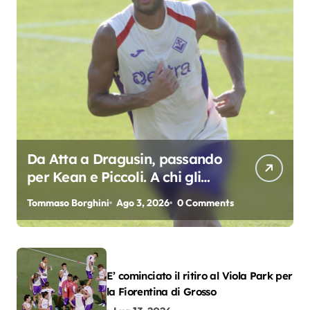
Da Atta a Dragusin, passando
per Kean e Piccoli. A chi gli
oscar del precampionato?
Tommaso Borghini
Ago 3, 2026
0 Comments
E’ cominciato il ritiro al Viola Park per
la Fiorentina di Grosso