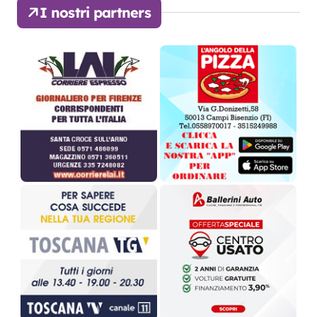
I nostri partners
g
i
n
a
z
i
o
n
e
d
e