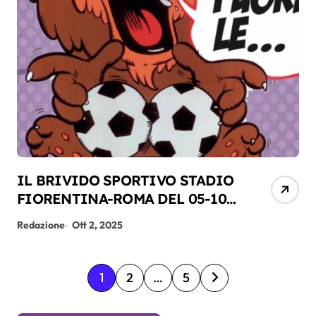
IL BRIVIDO SPORTIVO STADIO
FIORENTINA-ROMA DEL 05-10-
2025
Redazione
Ott 2, 2025
P
1
2
…
5
a