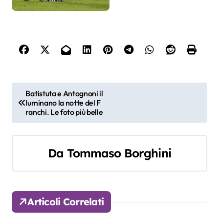
N
Batistuta e Antognoni il
luminano la notte del F
a
ranchi. Le foto più belle
v
i
Da
Tommaso Borghini
g
a
Articoli Correlati
z