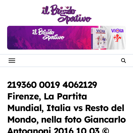
Salta
al
contenuto
219360 0019 4062129
Firenze, La Partita
Mundial, Italia vs Resto del
Mondo, nella foto Giancarlo
Antognoni 2016 10 03 ©