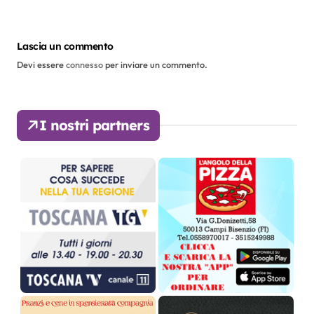
i
o
Lascia un commento
Devi essere
connesso
per inviare un commento.
n
e
I nostri partners
a
r
t
i
c
o
l