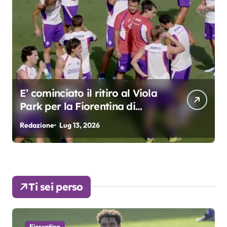
E’ cominciato il ritiro al Viola
Park per la Fiorentina di
Grosso
Redazione
Lug 13, 2026
R
Ti sei perso
Fiorentina