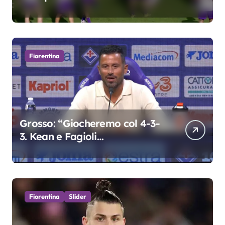
Grosso
Fiorentina
Grosso: “Giocheremo col 4-3-
3. Kean e Fagioli
fondamentali. Atta grande
colpo”
Fiorentina
Slider