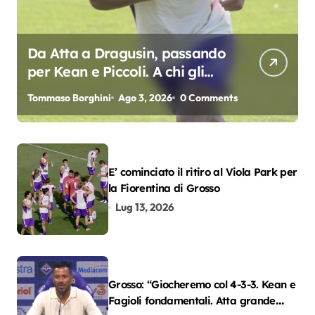
Da Atta a Dragusin, passando
per Kean e Piccoli. A chi gli
oscar del precampionato?
Tommaso Borghini
Ago 3, 2026
0 Comments
E’ cominciato il ritiro al Viola Park per
la Fiorentina di Grosso
Lug 13, 2026
Grosso: “Giocheremo col 4-3-3. Kean e
Fagioli fondamentali. Atta grande