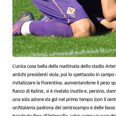
L’unica cosa bella della mattinata dello stadio Artemio Franchi è stato l’omaggio alla memoria degli
antichi presidenti viola, poi lo spettacolo in campo
rivitalizzare la Fiorentina, aumentandone il peso sp
fianco di Kalinic, si è rivelato inutile e, persino, d
una sola azione da gol nel primo tempo (con il centr
un’Atalanta padrona del centrocampo e delle fasce. L