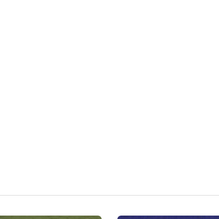
Slider
Slider
Da
Pa
Pa
E’
At
rat
rat
co
ta
Tommaso
ici
ici:
mi
Redazione
Redazione
Borghini
Redazi
a
Lug 6,
Giu 18,
Ago 3,
Lug 13
bli
“V
nci
Dr
2026
2026
2026
2026
nd
og
at
ag
a
lio
o il
usi
la
un
riti
n,
dif
a
ro
pa