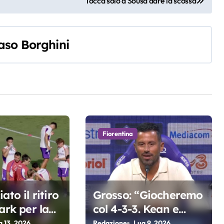
Tocca solo a Sousa dare la scossa
so Borghini
Fiorentina
ato il ritiro
Grosso: “Giocheremo
ark per la
col 4-3-3. Kean e
a di Grosso
Fagioli fondamentali.
g 13, 2026
Redazione
Lug 9, 2026