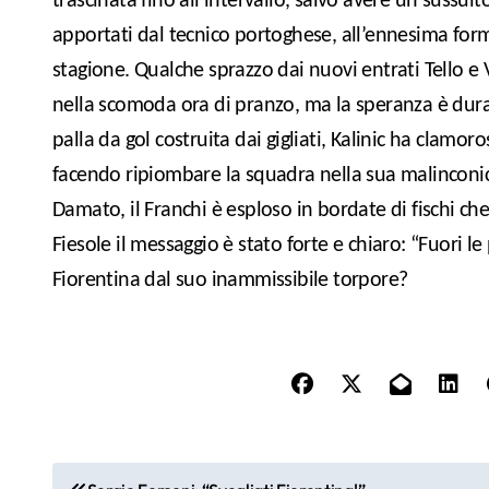
trascinata fino all’intervallo, salvo avere un sussulto
apportati dal tecnico portoghese, all’ennesima form
stagione. Qualche sprazzo dai nuovi entrati Tello e V
nella scomoda ora di pranzo, ma la speranza è dur
palla da gol costruita dai gigliati, Kalinic ha clamor
facendo ripiombare la squadra nella sua malinconica 
Damato, il Franchi è esploso in bordate di fischi ch
Fiesole il messaggio è stato forte e chiaro: “Fuori le 
Fiorentina dal suo inammissibile torpore?
N