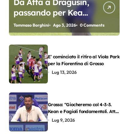
Da Atta a Dragusin,
passando per Kean
e Piccoli. A chi gli
Tommaso Borghini
Ago 3, 2026
0 Comments
oscar del
precampionato?
E’ cominciato il ritiro al Viola Park
per la Fiorentina di Grosso
Lug 13, 2026
Grosso: “Giocheremo col 4-3-3.
Kean e Fagioli fondamentali. Atta
grande colpo”
Lug 9, 2026