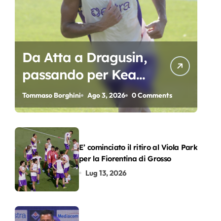
Da Atta a Dragusin,
passando per Kean
e Piccoli. A chi gli
Tommaso Borghini
Ago 3, 2026
0 Comments
oscar del
precampionato?
E’ cominciato il ritiro al Viola Park
per la Fiorentina di Grosso
Lug 13, 2026