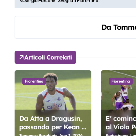
Sergio Forconi: “Svegliati Fiorentina!”
a
v
Da
Tomma
i
g
Articoli Correlati
a
z
Fiorentina
Fiorentina
i
o
n
Da Atta a Dragusin,
E’ cominci
e
passando per Kean e
al Viola P
a
Piccoli. A chi gli oscar
Fiorentin
Tommaso Borghini
Ago 3, 2026
Redazione
Lu