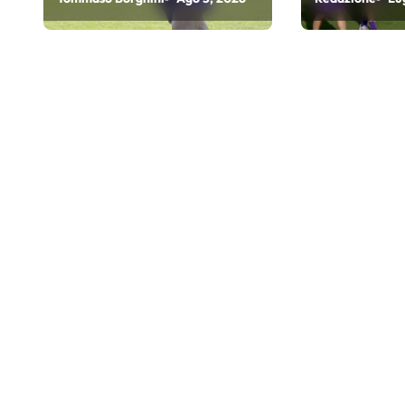
del precampionato?
r
t
i
c
o
l
i