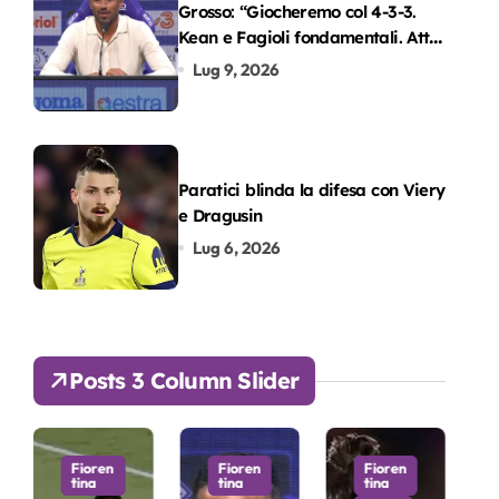
Grosso: “Giocheremo col 4-3-3.
Kean e Fagioli fondamentali. Atta
grande colpo”
Lug 9, 2026
Paratici blinda la difesa con Viery
e Dragusin
Lug 6, 2026
Posts 3 Column Slider
en
Fioren
Fioren
Fioren
tina
tina
tina