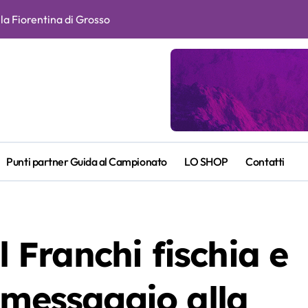
r la Fiorentina di Grosso
e Fagioli fondamentali. Atta grande colpo”
ragusin
itiva e duratura. Non accetterei di arrivare ottavo per 4 anni di
l futuro. Grosso attende notizie da Paratici per capire che squad
n la Roma, spunti e curiosità
Punti partner Guida al Campionato
LO SHOP
Contatti
ia
ENTINA-ATALANTA DEL 22-05-2026
l Franchi fischia e
 e Piccoli. A chi gli oscar del precampionato?
 messaggio alla