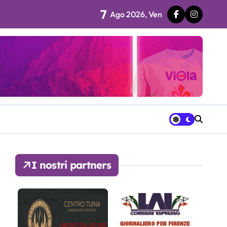
7
Ago 2026, Ven
 fila…”
ra avrà a disposizione
I nostri partners