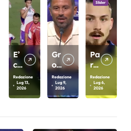
Slider
Slider
Gr
Pa
Pa
os
rat
rat
so:
ici
ici:
one
Redazione
Redazione
Redazione
,
Lug 9,
Lug 6,
Giu 18,
“G
bli
“V
2026
2026
2026
ioc
nd
og
he
a
lio
re
la
un
m
dif
a