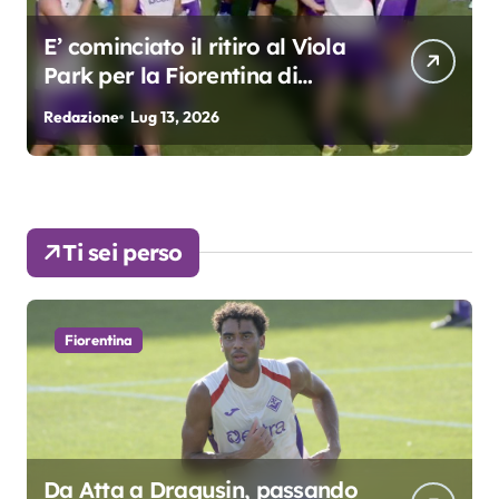
Grosso: “Giocheremo col 4-3-
3. Kean e Fagioli
fondamentali. Atta grande
Redazione
Lug 9, 2026
R
colpo”
Ti sei perso
Fiorentina
Da Atta a Dragusin, passando