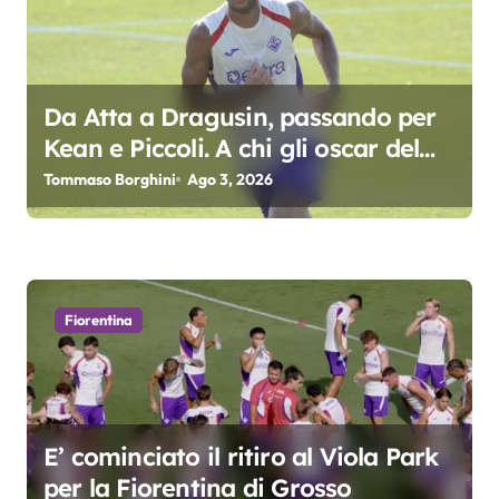
o
n
e
Da Atta a Dragusin, passando per
a
Kean e Piccoli. A chi gli oscar del
precampionato?
r
Tommaso Borghini
Ago 3, 2026
t
i
c
Fiorentina
o
l
E’ cominciato il ritiro al Viola Park
i
per la Fiorentina di Grosso