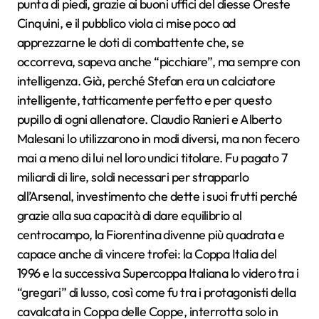
punta di piedi, grazie ai buoni uffici del diesse Oreste
Cinquini, e il pubblico viola ci mise poco ad
apprezzarne le doti di combattente che, se
occorreva, sapeva anche “picchiare”, ma sempre con
intelligenza. Già, perché Stefan era un calciatore
intelligente, tatticamente perfetto e per questo
pupillo di ogni allenatore. Claudio Ranieri e Alberto
Malesani lo utilizzarono in modi diversi, ma non fecero
mai a meno di lui nel loro undici titolare. Fu pagato 7
miliardi di lire, soldi necessari per strapparlo
all’Arsenal, investimento che dette i suoi frutti perché
grazie alla sua capacità di dare equilibrio al
centrocampo, la Fiorentina divenne più quadrata e
capace anche di vincere trofei: la Coppa Italia del
1996 e la successiva Supercoppa Italiana lo videro tra i
“gregari” di lusso, così come fu tra i protagonisti della
cavalcata in Coppa delle Coppe, interrotta solo in