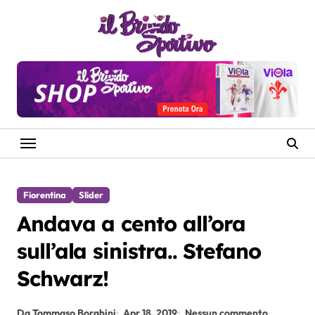
Salta
al
contenuto
Fiorentina
Slider
Andava a cento all’ora
sull’ala sinistra.. Stefano
Schwarz!
Da Tommaso Borghini
Apr 18, 2019
Nessun commento