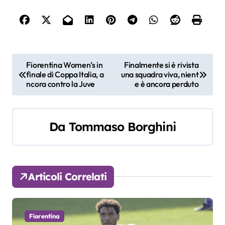
N
Fiorentina Women’s in
Finalmente si è rivista
finale di Coppa Italia, a
una squadra viva, nient
a
ncora contro la Juve
e è ancora perduto
v
i
Da
Tommaso Borghini
g
a
Articoli Correlati
z
i
Fiorentina