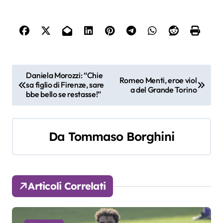
N
Daniela Morozzi: “Chie
Romeo Menti, eroe viol
sa figlio di Firenze, sare
a
a del Grande Torino
bbe bello se restasse!”
v
i
Da
Tommaso Borghini
g
a
Articoli Correlati
z
i