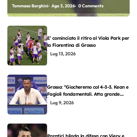
oscar del precampionato?
Tommaso Borghini
Ago 3, 2026
0 Comments
E’ cominciato il ritiro al Viola Park per
la Fiorentina di Grosso
Lug 13, 2026
Grosso: “Giocheremo col 4-3-3. Kean e
Fagioli fondamentali. Atta grande
colpo”
Lug 9, 2026
Paratici blinda la difesa con Viery e