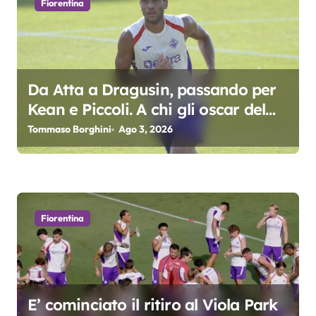
Fiorentina
o
n
e
Da Atta a Dragusin, passando per
a
Kean e Piccoli. A chi gli oscar del
precampionato?
r
Tommaso Borghini
Ago 3, 2026
t
i
c
Fiorentina
o
l
E’ cominciato il ritiro al Viola Park
i