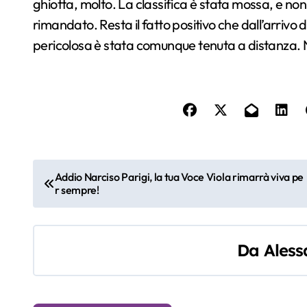
ghiotta, molto. La classifica è stata mossa, e non
rimandato. Resta il fatto positivo che dall’arrivo 
pericolosa è stata comunque tenuta a distanza. 
N
Addio Narciso Parigi, la tua Voce Viola rimarrà viva pe
r sempre!
a
v
Da
Aless
i
g