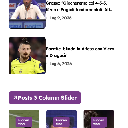
Grosso: “Giocheremo col 4-3-3.
Kean e Fagioli fondamentali. Atta
grande colpo”
Lug 9, 2026
Paratici blinda la difesa con Viery
e Dragusin
Lug 6, 2026
Posts 3 Column Slider
Fioren
Fioren
Fioren
tina
tina
tina