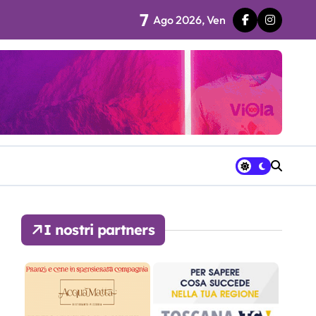
7
Ago 2026, Ven
 fila…”
ra avrà a disposizione
I nostri partners