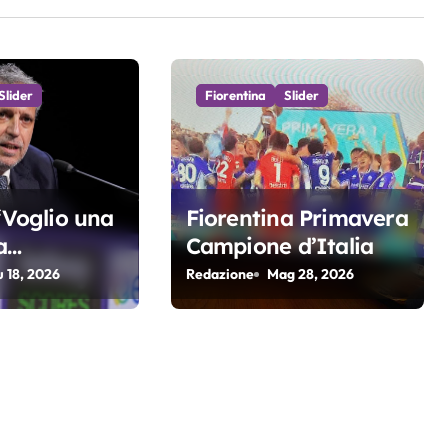
Slider
Fiorentina
Slider
 “Voglio una
Fiorentina Primavera
a
Campione d’Italia
va e
u 18, 2026
Redazione
Mag 28, 2026
. Non
i di arrivare
r 4 anni di