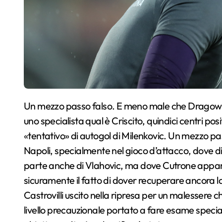
Un mezzo passo falso. E meno male che Dragowski si è messo a fare il fenomeno, parando il rigore di
uno specialista qual è Criscito, quindici centri pos
«tentativo» di autogol di Milenkovic. Un mezzo pas
Napoli, specialmente nel gioco d’attacco, dove di 
parte anche di Vlahovic, ma dove Cutrone appar
sicuramente il fatto di dover recuperare ancora la 
Castrovilli uscito nella ripresa per un malessere 
livello precauzionale portato a fare esame specia