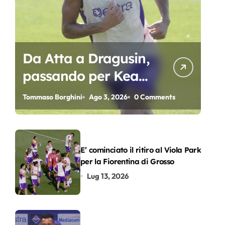
Da Atta a Dragusin,
passando per Kean
e Piccoli. A chi gli
Tommaso Borghini
Ago 3, 2026
0 Comments
oscar del
precampionato?
E’ cominciato il ritiro al Viola Park
per la Fiorentina di Grosso
Lug 13, 2026