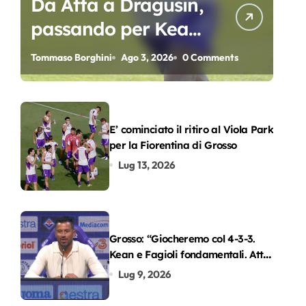
Da Atta a Dragusin,
passando per Kean
e Piccoli. A chi gli
Tommaso Borghini
Ago 3, 2026
0 Comments
oscar del
precampionato?
E’ cominciato il ritiro al Viola Park
per la Fiorentina di Grosso
Lug 13, 2026
Grosso: “Giocheremo col 4-3-3.
Kean e Fagioli fondamentali. Atta
grande colpo”
Lug 9, 2026