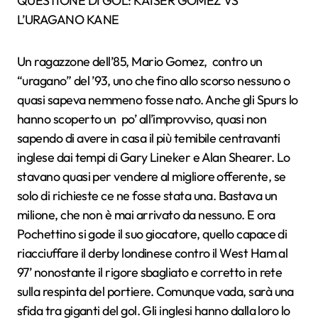
QUESTIONE DI GOL: KAISER GOMEZ VS
L’URAGANO KANE
Un ragazzone dell’85, Mario Gomez, contro un
“uragano” del ’93, uno che fino allo scorso nessuno o
quasi sapeva nemmeno fosse nato. Anche gli Spurs lo
hanno scoperto un po’ all’improvviso, quasi non
sapendo di avere in casa il più temibile centravanti
inglese dai tempi di Gary Lineker e Alan Shearer. Lo
stavano quasi per vendere al migliore offerente, se
solo di richieste ce ne fosse stata una. Bastava un
milione, che non è mai arrivato da nessuno. E ora
Pochettino si gode il suo giocatore, quello capace di
riacciuffare il derby londinese contro il West Ham al
97’ nonostante il rigore sbagliato e corretto in rete
sulla respinta del portiere. Comunque vada, sarà una
sfida tra giganti del gol. Gli inglesi hanno dalla loro lo