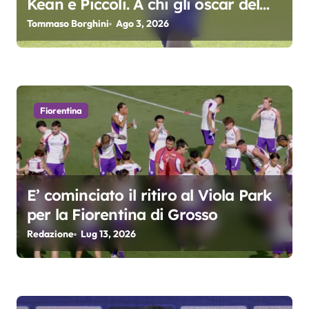
Kean e Piccoli. A chi gli oscar del
a
precampionato?
Tommaso Borghini
Ago 3, 2026
r
t
i
Fiorentina
c
o
l
E’ cominciato il ritiro al Viola Park
i
per la Fiorentina di Grosso
Redazione
Lug 13, 2026