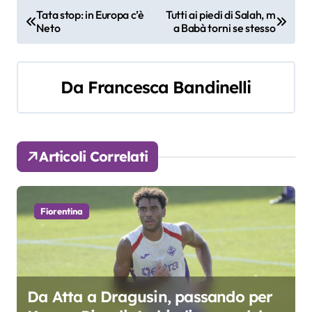
N
Tata stop: in Europa c’è
Tutti ai piedi di Salah, m
Neto
a Babà torni se stesso
a
v
Da
Francesca Bandinelli
i
g
a
Articoli Correlati
z
i
Fiorentina
o
n
e
Da Atta a Dragusin, passando per