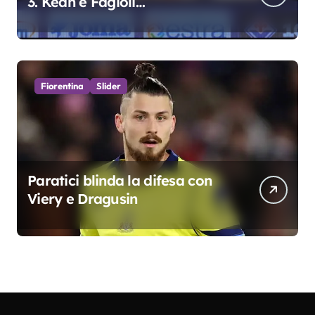
3. Kean e Fagioli
fondamentali. Atta grande
colpo”
Fiorentina
Slider
Paratici blinda la difesa con
Viery e Dragusin