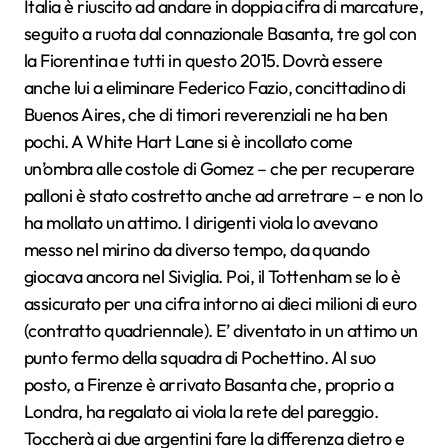
Italia è riuscito ad andare in doppia cifra di marcature,
seguito a ruota dal connazionale Basanta, tre gol con
la Fiorentina e tutti in questo 2015. Dovrà essere
anche lui a eliminare Federico Fazio, concittadino di
Buenos Aires, che di timori reverenziali ne ha ben
pochi. A White Hart Lane si è incollato come
un’ombra alle costole di Gomez – che per recuperare
palloni è stato costretto anche ad arretrare – e non lo
ha mollato un attimo. I dirigenti viola lo avevano
messo nel mirino da diverso tempo, da quando
giocava ancora nel Siviglia. Poi, il Tottenham se lo è
assicurato per una cifra intorno ai dieci milioni di euro
(contratto quadriennale). E’ diventato in un attimo un
punto fermo della squadra di Pochettino. Al suo
posto, a Firenze è arrivato Basanta che, proprio a
Londra, ha regalato ai viola la rete del pareggio.
Toccherà ai due argentini fare la differenza dietro e