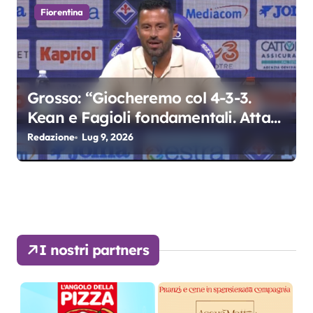
Fiorentina
Grosso: “Giocheremo col 4-3-3.
Kean e Fagioli fondamentali. Atta
grande colpo”
Redazione
Lug 9, 2026
I nostri partners