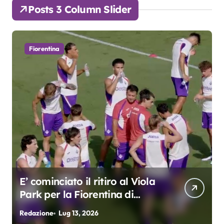
Posts 3 Column Slider
Fiorentina
Grosso: “Giocheremo col 4-3-
3. Kean e Fagioli
fondamentali. Atta grande
Redazione
Lug 9, 2026
R
colpo”