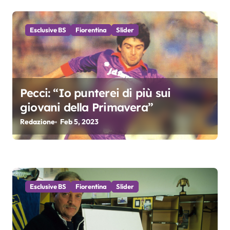
t
i
Esclusive BS
Fiorentina
Slider
c
o
l
Pecci: “Io punterei di più sui
i
giovani della Primavera”
Redazione
Feb 5, 2023
Esclusive BS
Fiorentina
Slider