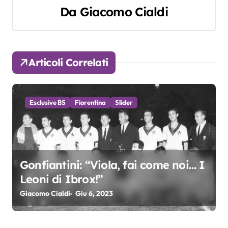
Da
Giacomo Cialdi
i
g
a
Articoli Correlati
z
i
Esclusive BS
Fiorentina
Slider
o
n
e
Gonfiantini: “Viola, fai come noi… I
Leoni di Ibrox!”
a
Giacomo Cialdi
Giu 6, 2023
r