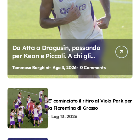
Da Atta a Dragusin, passando
per Kean e Piccoli. A chi gli
oscar del precampionato?
Tommaso Borghini
Ago 3, 2026
0 Comments
E’ cominciato il ritiro al Viola Park per
la Fiorentina di Grosso
Lug 13, 2026