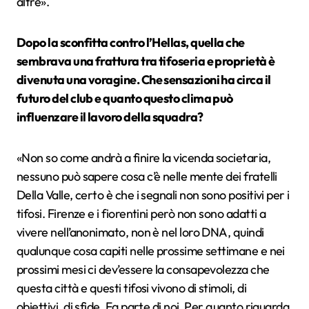
altre».
Dopo la sconfitta contro l’Hellas, quella che
sembrava una frattura tra tifoseria e proprietà è
divenuta una voragine. Che sensazioni ha circa il
futuro del club e quanto questo clima può
influenzare il lavoro della squadra?
«Non so come andrà a finire la vicenda societaria,
nessuno può sapere cosa c’è nelle mente dei fratelli
Della Valle, certo è che i segnali non sono positivi per i
tifosi. Firenze e i fiorentini però non sono adatti a
vivere nell’anonimato, non è nel loro DNA, quindi
qualunque cosa capiti nelle prossime settimane e nei
prossimi mesi ci dev’essere la consapevolezza che
questa città e questi tifosi vivono di stimoli, di
obiettivi, di sfide. Fa parte di noi. Per quanto riguarda