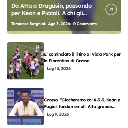
Da Atta a Dragusin, passando
per Kean e Piccoli. A chi gli
oscar del precampionato?
Tommaso Borghini
Ago 3, 2026
0 Comments
E’ cominciato il ritiro al Viola Park per
la Fiorentina di Grosso
Lug 13, 2026
Grosso: “Giocheremo col 4-3-3. Kean e
Fagioli fondamentali. Atta grande
colpo”
Lug 9, 2026