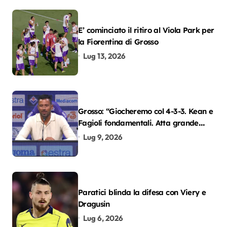
E’ cominciato il ritiro al Viola Park per
la Fiorentina di Grosso
Lug 13, 2026
Grosso: “Giocheremo col 4-3-3. Kean e
Fagioli fondamentali. Atta grande
colpo”
Lug 9, 2026
Paratici blinda la difesa con Viery e
Dragusin
Lug 6, 2026