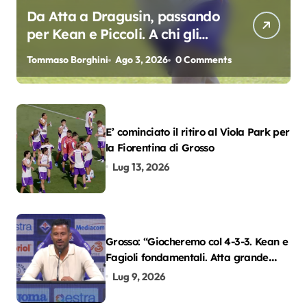
Da Atta a Dragusin, passando
per Kean e Piccoli. A chi gli
oscar del precampionato?
Tommaso Borghini
Ago 3, 2026
0 Comments
E’ cominciato il ritiro al Viola Park per
la Fiorentina di Grosso
Lug 13, 2026
Grosso: “Giocheremo col 4-3-3. Kean e
Fagioli fondamentali. Atta grande
colpo”
Lug 9, 2026