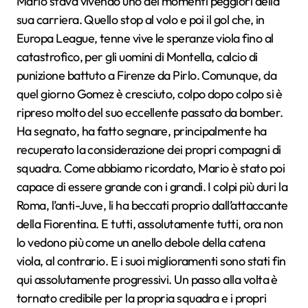
Mario stava vivendo uno dei momenti peggiori della
sua carriera. Quello stop al volo e poi il gol che, in
Europa League, tenne vive le speranze viola fino al
catastrofico, per gli uomini di Montella, calcio di
punizione battuto a Firenze da Pirlo. Comunque, da
quel giorno Gomez è cresciuto, colpo dopo colpo si è
ripreso molto del suo eccellente passato da bomber.
Ha segnato, ha fatto segnare, principalmente ha
recuperato la considerazione dei propri compagni di
squadra. Come abbiamo ricordato, Mario è stato poi
capace di essere grande con i grandi. I colpi più duri la
Roma, l’anti-Juve, li ha beccati proprio dall’attaccante
della Fiorentina. E tutti, assolutamente tutti, ora non
lo vedono più come un anello debole della catena
viola, al contrario. E i suoi miglioramenti sono stati fin
qui assolutamente progressivi. Un passo alla volta è
tornato credibile per la propria squadra e i propri