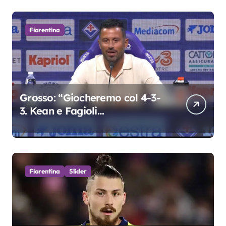
Fiorentina
Grosso: “Giocheremo col 4-3-
3. Kean e Fagioli
fondamentali. Atta grande
colpo”
Fiorentina
Slider