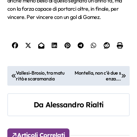
anche meno bello di quello segnato un anno fa, ma
con la forza capace di portarci oltre, in finale, per
vincere. Per vincere con un gol di Gomez.
N
Vallesi-Brosio, tra matu
Montella, non c’è due s
rità e scaramanzia
enza….
a
v
Da
Alessandro Rialti
i
g
a
Articoli Correlati