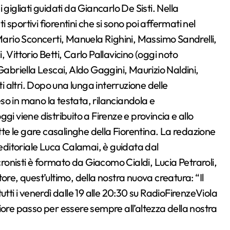
gigliati guidati da Giancarlo De Sisti. Nella
ti sportivi fiorentini che si sono poi affermati nel
rio Sconcerti, Manuela Righini, Massimo Sandrelli,
 Vittorio Betti, Carlo Pallavicino (oggi noto
Gabriella Lescai, Aldo Gaggini, Maurizio Naldini,
ti altri. Dopo una lunga interruzione delle
o in mano la testata, rilanciandola e
gi viene distribuito a Firenze e provincia e allo
utte le gare casalinghe della Fiorentina. La redazione
 editoriale Luca Calamai, è guidata dal
onisti è formato da Giacomo Cialdi, Lucia Petraroli,
, quest’ultimo, della nostra nuova creatura: “Il
tti i venerdì dalle 19 alle 20:30 su RadioFirenzeViola
eriore passo per essere sempre all’altezza della nostra