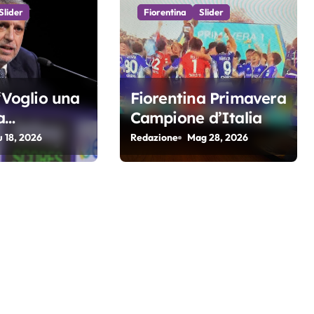
Slider
Fiorentina
Slider
 “Voglio una
Fiorentina Primavera
a
Campione d’Italia
va e
u 18, 2026
Redazione
Mag 28, 2026
. Non
i di arrivare
r 4 anni di