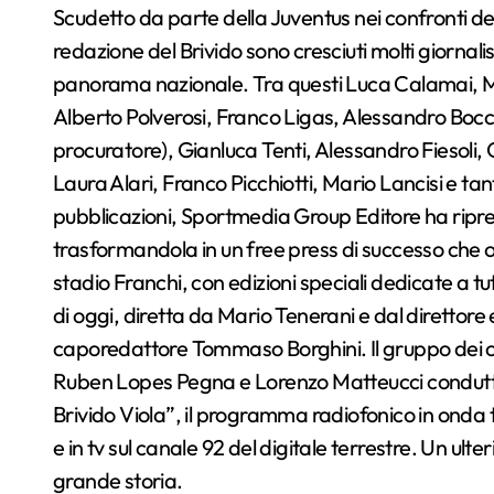
Scudetto da parte della Juventus nei confronti dei 
redazione del
Brivido
sono cresciuti molti giornalis
panorama nazionale. Tra questi Luca Calamai, Ma
Alberto Polverosi, Franco Ligas, Alessandro Bocci,
procuratore), Gianluca Tenti, Alessandro Fiesoli, 
Laura Alari, Franco Picchiotti, Mario Lancisi e tan
pubblicazioni, Sportmedia Group Editore ha ripres
trasformandola in un free press di successo che og
stadio Franchi, con edizioni speciali dedicate a t
di oggi, diretta da Mario Tenerani e dal direttore
caporedattore Tommaso Borghini. Il gruppo dei cr
Ruben Lopes Pegna e Lorenzo Matteucci conduttore
Brivido Viola”, il programma radiofonico in onda tu
e in tv sul canale 92 del digitale terrestre. Un ult
grande storia.