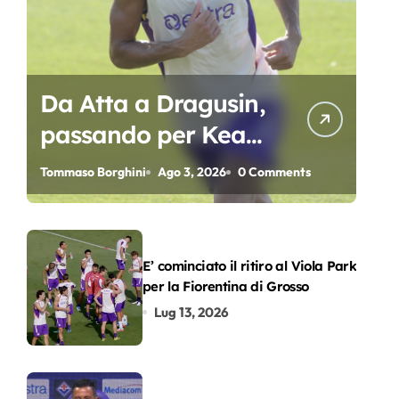
Da Atta a Dragusin,
passando per Kean
e Piccoli. A chi gli
Tommaso Borghini
Ago 3, 2026
0 Comments
oscar del
precampionato?
E’ cominciato il ritiro al Viola Park
per la Fiorentina di Grosso
Lug 13, 2026