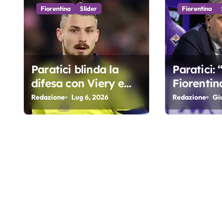
i
Fiorentina
Slider
Fiorentina
o
n
e
Paratici blinda la
Paratici:
difesa con Viery e
Fiorentin
a
Dragusin
competiti
Redazione
Lug 6, 2026
Redazione
Gi
r
duratura
accettere
t
ottavo pe
i
fila…”
c
o
l