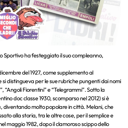
do
Sportivo ha festeggiato il suo
compleanno,
’8 dicembre del 1927, come supplemento al
che si distingueva per le sue rubriche pungenti dai nomi
i”, “Angoli Fiorentini” e “Telegrammi”. Sotto la
rentino doc classe 1930, scomparso nel 2012) si è
tà, diventando molto popolare in città. Melani, che
to alla storia, tra le altre cose, per il semplice e
nel maggio 1982, dopo il clamoroso scippo dello