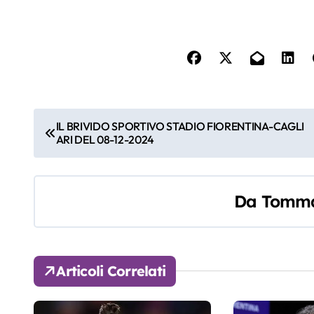
N
IL BRIVIDO SPORTIVO STADIO FIORENTINA-CAGLI
ARI DEL 08-12-2024
a
v
Da
Tomma
i
g
a
Articoli Correlati
z