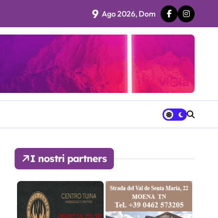
9
Ago 2026, Dom
 fila…”
ra avrà a disposizione
I nostri partners