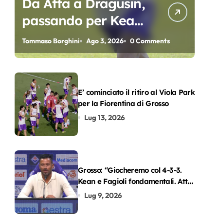
Da Atta a Dragusin,
passando per Kean
e Piccoli. A chi gli
Tommaso Borghini
Ago 3, 2026
0 Comments
oscar del
precampionato?
E’ cominciato il ritiro al Viola Park
per la Fiorentina di Grosso
Lug 13, 2026
Grosso: “Giocheremo col 4-3-3.
Kean e Fagioli fondamentali. Atta
grande colpo”
Lug 9, 2026