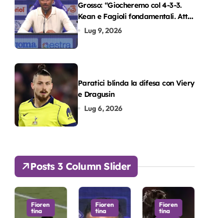
Grosso: “Giocheremo col 4-3-3.
Kean e Fagioli fondamentali. Atta
grande colpo”
Lug 9, 2026
Paratici blinda la difesa con Viery
e Dragusin
Lug 6, 2026
Posts 3 Column Slider
Fioren
Fioren
Fioren
Fioren
tina
tina
tina
tina