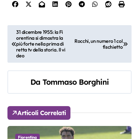
N
31 dicembre 1955: la Fi
orentina si dimostra la
a
Rocchi, un numero 1 col
più forte nella prima di
fischietto
retta tv della storia. Il vi
v
deo
i
g
Da
Tommaso Borghini
a
z
Articoli Correlati
i
o
Fiorentina