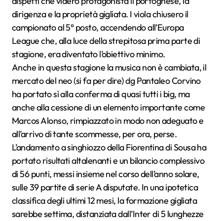
dispetti che videro protagonista il portoghese, la
dirigenza e la proprietà gigliata. I viola chiusero il
campionato al 5° posto, accendendo all’Europa
League che, alla luce della strepitosa prima parte di
stagione, era diventato l’obiettivo minimo.
Anche in questa stagione la musica non è cambiata, il
mercato del neo (si fa per dire) dg Pantaleo Corvino
ha portato sì alla conferma di quasi tutti i big, ma
anche alla cessione di un elemento importante come
Marcos Alonso, rimpiazzato in modo non adeguato e
all’arrivo di tante scommesse, per ora, perse.
L’andamento a singhiozzo della Fiorentina di Sousa ha
portato risultati altalenanti e un bilancio complessivo
di 56 punti, messi insieme nel corso dell’anno solare,
sulle 39 partite di serie A disputate. In una ipotetica
classifica degli ultimi 12 mesi, la formazione gigliata
sarebbe settima, distanziata dall’Inter di 5 lunghezze