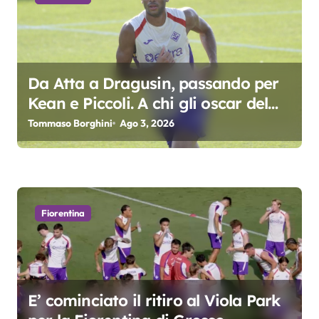
n
e
a
Da Atta a Dragusin, passando per
r
Kean e Piccoli. A chi gli oscar del
precampionato?
Tommaso Borghini
Ago 3, 2026
t
i
c
o
Fiorentina
l
i
E’ cominciato il ritiro al Viola Park