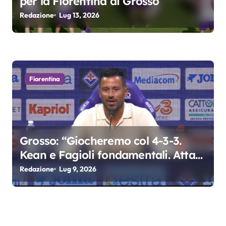
per la Fiorentina di Grosso
Redazione
Lug 13, 2026
Fiorentina
Grosso: “Giocheremo col 4-3-3.
Kean e Fagioli fondamentali. Atta
grande colpo”
Redazione
Lug 9, 2026