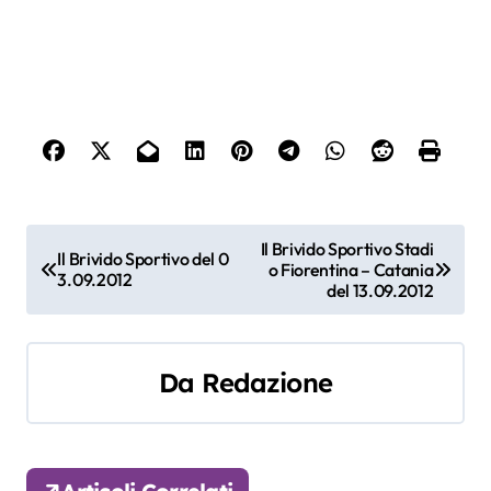
N
Il Brivido Sportivo Stadi
Il Brivido Sportivo del 0
o Fiorentina – Catania
a
3.09.2012
del 13.09.2012
v
i
Da
Redazione
g
a