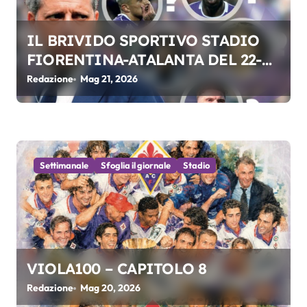
l
IL BRIVIDO SPORTIVO STADIO
i
FIORENTINA-ATALANTA DEL 22-
05-2026
Redazione
Mag 21, 2026
Settimanale
Sfoglia il giornale
Stadio
VIOLA100 – CAPITOLO 8
Redazione
Mag 20, 2026