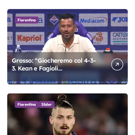
Fiorentina
Grosso: “Giocheremo col 4-3-
3. Kean e Fagioli
fondamentali. Atta grande
colpo”
Fiorentina
Slider