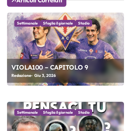
Articoli Correlati
z
i
Settimanale
Sfoglia il giornale
Stadio
o
n
e
a
VIOLA100 – CAPITOLO 9
r
Redazione
Giu 3, 2026
t
i
c
Settimanale
Sfoglia il giornale
Stadio
o