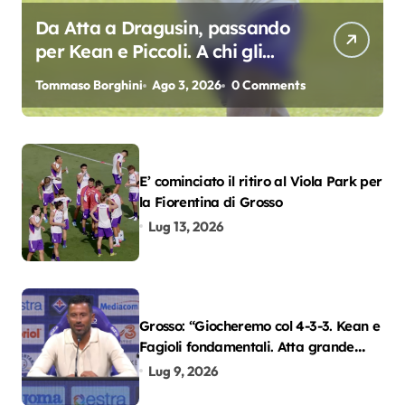
Da Atta a Dragusin, passando
per Kean e Piccoli. A chi gli
oscar del precampionato?
Tommaso Borghini
Ago 3, 2026
0 Comments
E’ cominciato il ritiro al Viola Park per
la Fiorentina di Grosso
Lug 13, 2026
Grosso: “Giocheremo col 4-3-3. Kean e
Fagioli fondamentali. Atta grande
colpo”
Lug 9, 2026