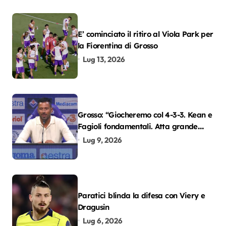
E’ cominciato il ritiro al Viola Park per
la Fiorentina di Grosso
Lug 13, 2026
Grosso: “Giocheremo col 4-3-3. Kean e
Fagioli fondamentali. Atta grande
colpo”
Lug 9, 2026
Paratici blinda la difesa con Viery e
Dragusin
Lug 6, 2026