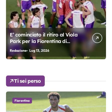
Viola
Grosso: “Giocheremo col 4-3-
3. Kean e Fagioli
fondamentali. Atta grande
Redazione
Lug 9, 2026
colpo”
Ti sei perso
Fiorentina