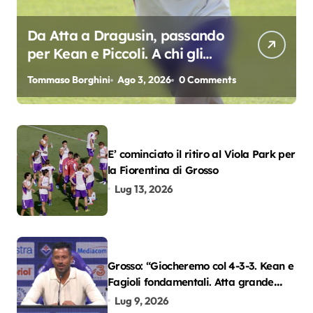
Da Atta a Dragusin, passando
per Kean e Piccoli. A chi gli
oscar del precampionato?
Tommaso Borghini
Ago 3, 2026
0 Comments
E’ cominciato il ritiro al Viola Park per
la Fiorentina di Grosso
Lug 13, 2026
Grosso: “Giocheremo col 4-3-3. Kean e
Fagioli fondamentali. Atta grande
colpo”
Lug 9, 2026