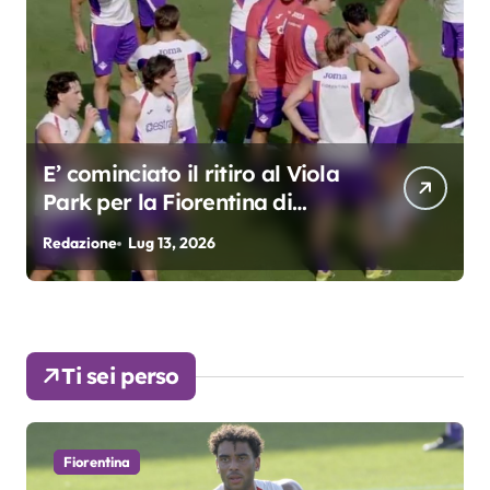
o al Viola
Grosso: “Giocheremo col 
na di
3. Kean e Fagioli
fondamentali. Atta grand
Redazione
Lug 9, 2026
colpo”
Ti sei perso
Fiorentina