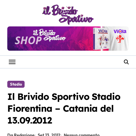
Salta
al
contenuto
Stadio
Il Brivido Sportivo Stadio
Fiorentina – Catania del
13.09.2012
Da Redazione
Set 13, 2012
Nessun commento