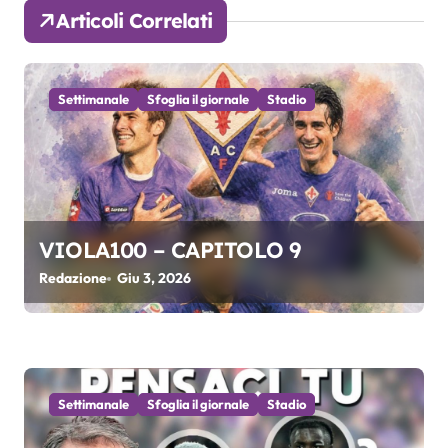
a
Articoli Correlati
z
i
Settimanale
Sfoglia il giornale
Stadio
o
n
e
VIOLA100 – CAPITOLO 9
a
Redazione
Giu 3, 2026
r
t
i
Settimanale
Sfoglia il giornale
Stadio
c