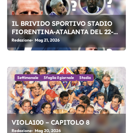
o
l
IL BRIVIDO SPORTIVO STADIO
i
FIORENTINA-ATALANTA DEL 22-
05-2026
Redazione
Mag 21, 2026
Settimanale
Sfoglia il giornale
Stadio
VIOLA100 – CAPITOLO 8
Redazione
Mag 20, 2026