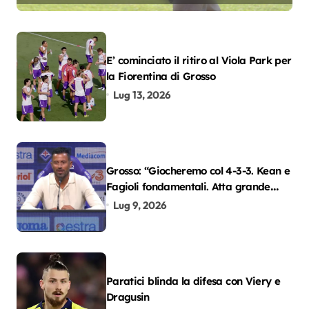
E’ cominciato il ritiro al Viola Park per
la Fiorentina di Grosso
Lug 13, 2026
Grosso: “Giocheremo col 4-3-3. Kean e
Fagioli fondamentali. Atta grande
colpo”
Lug 9, 2026
Paratici blinda la difesa con Viery e
Dragusin