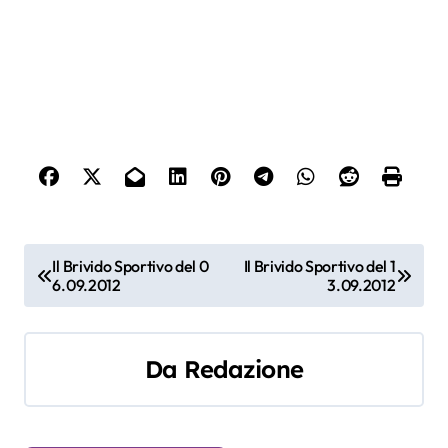
N
Il Brivido Sportivo del 0
Il Brivido Sportivo del 1
6.09.2012
3.09.2012
a
v
Da
Redazione
i
g