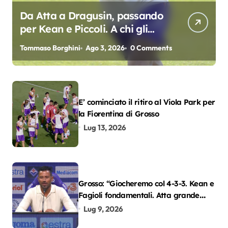
Da Atta a Dragusin, passando
per Kean e Piccoli. A chi gli
oscar del precampionato?
Tommaso Borghini
Ago 3, 2026
0 Comments
E’ cominciato il ritiro al Viola Park per
la Fiorentina di Grosso
Lug 13, 2026
Grosso: “Giocheremo col 4-3-3. Kean e
Fagioli fondamentali. Atta grande
colpo”
Lug 9, 2026