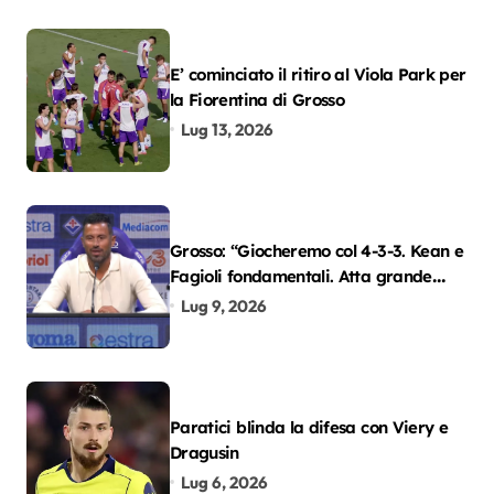
E’ cominciato il ritiro al Viola Park per
la Fiorentina di Grosso
Lug 13, 2026
Grosso: “Giocheremo col 4-3-3. Kean e
Fagioli fondamentali. Atta grande
colpo”
Lug 9, 2026
Paratici blinda la difesa con Viery e
Dragusin
Lug 6, 2026