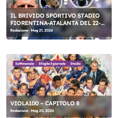
l
IL BRIVIDO SPORTIVO STADIO
i
FIORENTINA-ATALANTA DEL 22-
05-2026
Redazione
Mag 21, 2026
Settimanale
Sfoglia il giornale
Stadio
VIOLA100 – CAPITOLO 8
Redazione
Mag 20, 2026