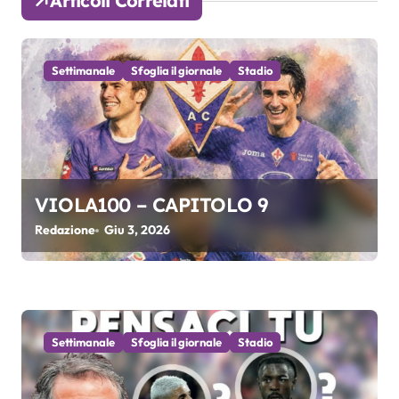
Articoli Correlati
z
i
Settimanale
Sfoglia il giornale
Stadio
o
n
e
a
VIOLA100 – CAPITOLO 9
r
Redazione
Giu 3, 2026
t
i
c
Settimanale
Sfoglia il giornale
Stadio
o