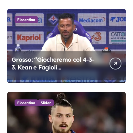
Fiorentina
Grosso: “Giocheremo col 4-3-
3. Kean e Fagioli
fondamentali. Atta grande
colpo”
Fiorentina
Slider