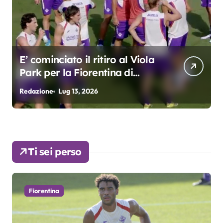
E’ cominciato il ritiro al Viola
Park per la Fiorentina di
Grosso
Redazione
Lug 13, 2026
R
Ti sei perso
Fiorentina