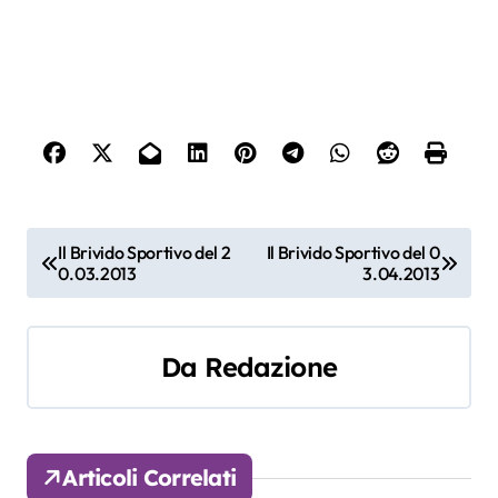
N
Il Brivido Sportivo del 2
Il Brivido Sportivo del 0
0.03.2013
3.04.2013
a
v
Da
Redazione
i
g
a
Articoli Correlati