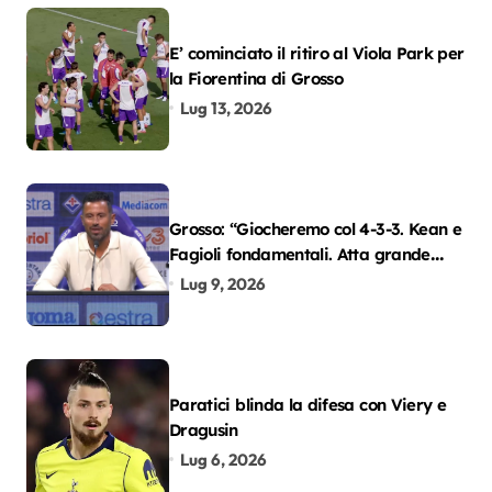
E’ cominciato il ritiro al Viola Park per
la Fiorentina di Grosso
Lug 13, 2026
Grosso: “Giocheremo col 4-3-3. Kean e
Fagioli fondamentali. Atta grande
colpo”
Lug 9, 2026
Paratici blinda la difesa con Viery e
Dragusin
Lug 6, 2026