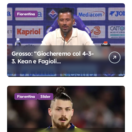
Fiorentina
Grosso: “Giocheremo col 4-3-
3. Kean e Fagioli
fondamentali. Atta grande
colpo”
Fiorentina
Slider