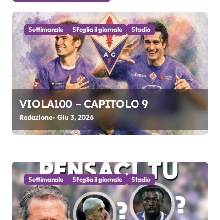
z
i
Settimanale
Sfoglia il giornale
Stadio
o
n
e
VIOLA100 – CAPITOLO 9
a
Redazione
Giu 3, 2026
r
t
i
Settimanale
Sfoglia il giornale
Stadio
c
o