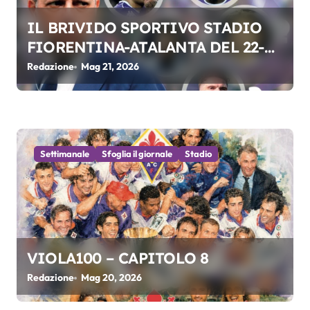
l
IL BRIVIDO SPORTIVO STADIO
i
FIORENTINA-ATALANTA DEL 22-
05-2026
Redazione
Mag 21, 2026
Settimanale
Sfoglia il giornale
Stadio
VIOLA100 – CAPITOLO 8
Redazione
Mag 20, 2026