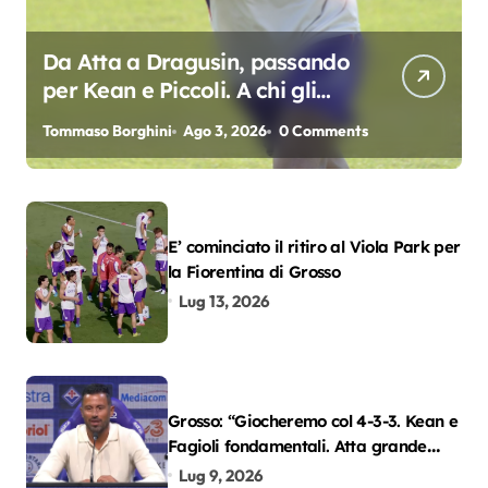
Da Atta a Dragusin, passando
per Kean e Piccoli. A chi gli
oscar del precampionato?
Tommaso Borghini
Ago 3, 2026
0 Comments
E’ cominciato il ritiro al Viola Park per
la Fiorentina di Grosso
Lug 13, 2026
Grosso: “Giocheremo col 4-3-3. Kean e
Fagioli fondamentali. Atta grande
colpo”
Lug 9, 2026