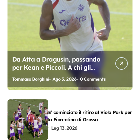
Da Atta a Dragusin, passando
per Kean e Piccoli. A chi gli
oscar del precampionato?
Tommaso Borghini
Ago 3, 2026
0 Comments
E’ cominciato il ritiro al Viola Park per
la Fiorentina di Grosso
Lug 13, 2026