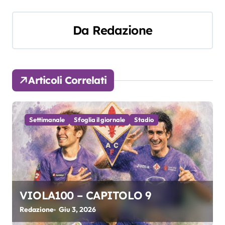
v
Da
Redazione
i
g
a
Articoli Correlati
z
i
Settimanale
Sfoglia il giornale
Stadio
o
n
e
VIOLA100 – CAPITOLO 9
a
Redazione
Giu 3, 2026
r