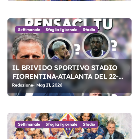
t
i
Settimanale
Sfoglia il giornale
Stadio
c
o
l
IL BRIVIDO SPORTIVO STADIO
i
FIORENTINA-ATALANTA DEL 22-
05-2026
Redazione
Mag 21, 2026
Settimanale
Sfoglia il giornale
Stadio