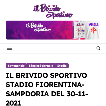
Salta
al
contenuto
Settimanale
Sfoglia il giornale
Stadio
IL BRIVIDO SPORTIVO
STADIO FIORENTINA-
SAMPDORIA DEL 30-11-
2021