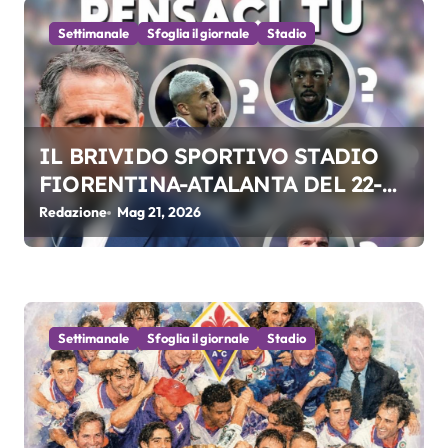
c
Settimanale
Sfoglia il giornale
Stadio
o
l
i
IL BRIVIDO SPORTIVO STADIO
FIORENTINA-ATALANTA DEL 22-
05-2026
Redazione
Mag 21, 2026
Settimanale
Sfoglia il giornale
Stadio