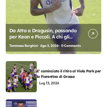
Da Atta a Dragusin, passando
per Kean e Piccoli. A chi gli
oscar del precampionato?
Tommaso Borghini
Ago 3, 2026
0 Comments
E’ cominciato il ritiro al Viola Park per
la Fiorentina di Grosso
Lug 13, 2026