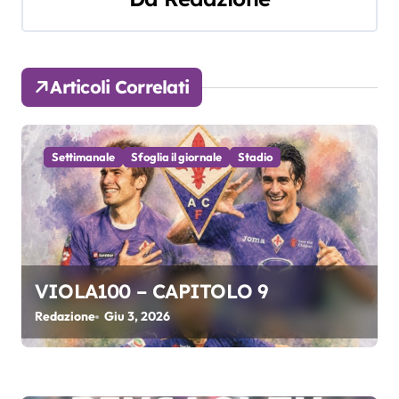
g
a
z
Articoli Correlati
i
o
Settimanale
Sfoglia il giornale
Stadio
n
e
a
VIOLA100 – CAPITOLO 9
r
Redazione
Giu 3, 2026
t
i