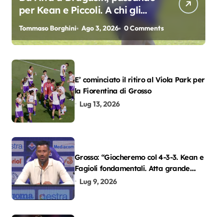
per Kean e Piccoli. A chi gli
oscar del precampionato?
Tommaso Borghini
Ago 3, 2026
0 Comments
E’ cominciato il ritiro al Viola Park per
la Fiorentina di Grosso
Lug 13, 2026
Grosso: “Giocheremo col 4-3-3. Kean e
Fagioli fondamentali. Atta grande
colpo”
Lug 9, 2026