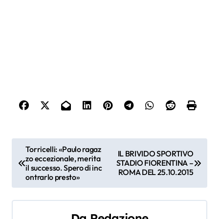
N
Torricelli: «Paulo ragaz
IL BRIVIDO SPORTIVO
zo eccezionale, merita
a
STADIO FIORENTINA –
il successo. Spero di inc
ROMA DEL 25.10.2015
ontrarlo presto»
v
i
Da
Redazione