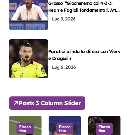
Grosso: “Giocheremo col 4-3-3.
Kean e Fagioli fondamentali. Atta
grande colpo”
Lug 9, 2026
Paratici blinda la difesa con Viery
e Dragusin
Lug 6, 2026
Posts 3 Column Slider
Fioren
Fioren
Fioren
tina
tina
tina