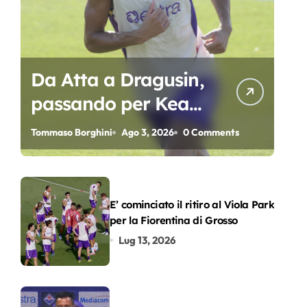
Da Atta a Dragusin,
passando per Kean
e Piccoli. A chi gli
Tommaso Borghini
Ago 3, 2026
0 Comments
oscar del
precampionato?
E’ cominciato il ritiro al Viola Park
per la Fiorentina di Grosso
Lug 13, 2026