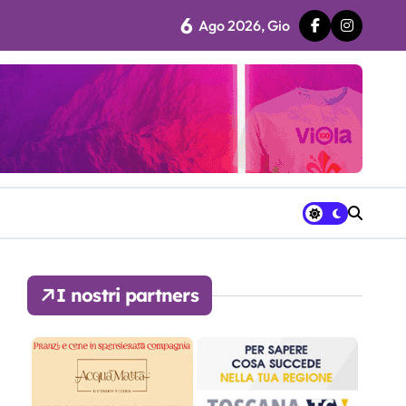
6
Ago 2026, Gio
 fila…”
ra avrà a disposizione
I nostri partners