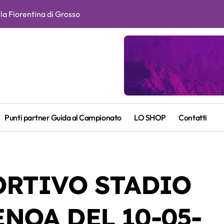
e Fagioli fondamentali. Atta grande colpo”
ragusin
itiva e duratura. Non accetterei di arrivare ottavo per 4 anni di
l futuro. Grosso attende notizie da Paratici per capire che squad
n la Roma, spunti e curiosità
Punti partner Guida al Campionato
LO SHOP
Contatti
ia
ENTINA-ATALANTA DEL 22-05-2026
ORTIVO STADIO
 e Piccoli. A chi gli oscar del precampionato?
NOA DEL 10-05-