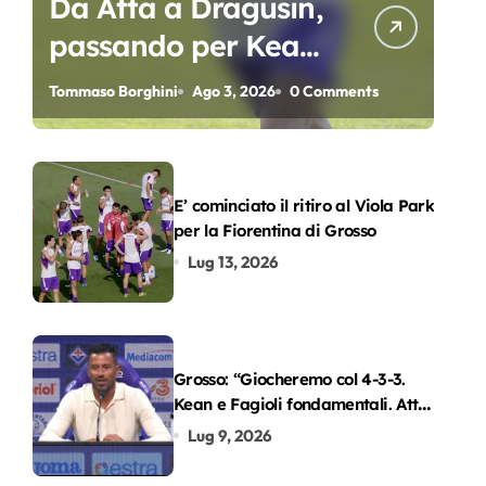
Da Atta a Dragusin,
passando per Kean
e Piccoli. A chi gli
Tommaso Borghini
Ago 3, 2026
0 Comments
oscar del
precampionato?
E’ cominciato il ritiro al Viola Park
per la Fiorentina di Grosso
Lug 13, 2026
Grosso: “Giocheremo col 4-3-3.
Kean e Fagioli fondamentali. Atta
grande colpo”
Lug 9, 2026