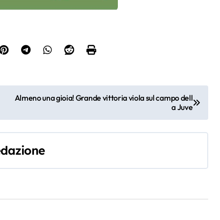
Almeno una gioia! Grande vittoria viola sul campo dell
a Juve
dazione
oren
Fioren
Fioren
Fioren
na
tina
tina
tina