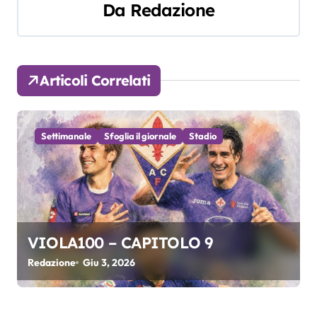
Da
Redazione
i
g
a
Articoli Correlati
z
i
Settimanale
Sfoglia il giornale
Stadio
o
n
e
VIOLA100 – CAPITOLO 9
a
Redazione
Giu 3, 2026
r
t