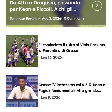
Da Atta a Dragusin, passando
per Kean e Piccoli. A chi gli
oscar del precampionato?
Tommaso Borghini
Ago 3, 2026
0 Comments
E’ cominciato il ritiro al Viola Park per
la Fiorentina di Grosso
Lug 13, 2026
Grosso: “Giocheremo col 4-3-3. Kean e
Fagioli fondamentali. Atta grande
colpo”
Lug 9, 2026