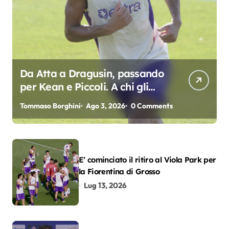
Da Atta a Dragusin, passando
per Kean e Piccoli. A chi gli
oscar del precampionato?
Tommaso Borghini
Ago 3, 2026
0 Comments
E’ cominciato il ritiro al Viola Park per
la Fiorentina di Grosso
Lug 13, 2026