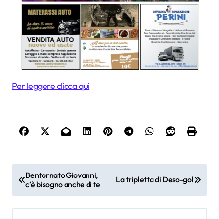
Per leggere clicca qui
N
Bentornato Giovanni,
La tripletta di Deso-gol
c’è bisogno anche di te
a
v