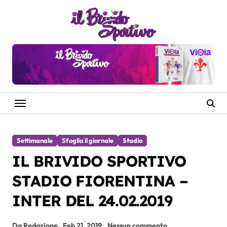
Salta
al
contenuto
Settimanale
Sfoglia il giornale
Stadio
IL BRIVIDO SPORTIVO
STADIO FIORENTINA –
INTER DEL 24.02.2019
Da Redazione
Feb 21, 2019
Nessun commento