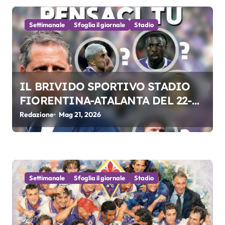
i
Settimanale
Sfoglia il giornale
Stadio
c
o
l
IL BRIVIDO SPORTIVO STADIO
i
FIORENTINA-ATALANTA DEL 22-
05-2026
Redazione
Mag 21, 2026
Settimanale
Sfoglia il giornale
Stadio