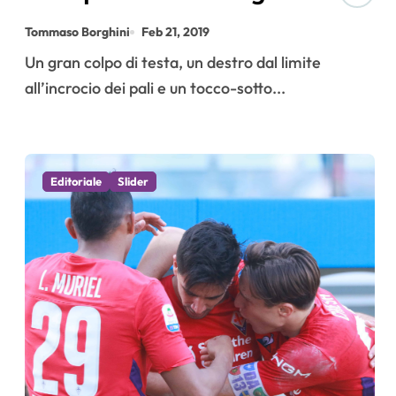
Tommaso Borghini
Feb 21, 2019
Un gran colpo di testa, un destro dal limite
all’incrocio dei pali e un tocco-sotto...
Editoriale
Slider
Fioren
Fioren
Fioren
Fioren
tina
tina
tina
tina