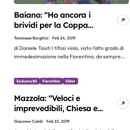
Baiano: “Ho ancora i
brividi per la Coppa
Italia alzata a Firenze…
Tommaso Borghini
Feb 24, 2019
e quel gol al Da Luz…”
di Daniele Taiuti I tifosi viola, visto l’alto grado di
immedesimazione nella Fiorentina, da sempre...
Esclusive BS
Fiorentina
Slider
Mazzola: “Veloci e
imprevedibili, Chiesa e
Muriel grande coppia!”
Giacomo Cialdi
Feb 23, 2019