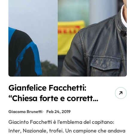
Gianfelice Facchetti:
“Chiesa forte e corretto.
Merita la fascia di
Giacomo Brunetti
Feb 24, 2019
capitano”
Giacinto Facchetti è l’emblema del capitano:
Inter, Nazionale, trofei. Un campione che andava