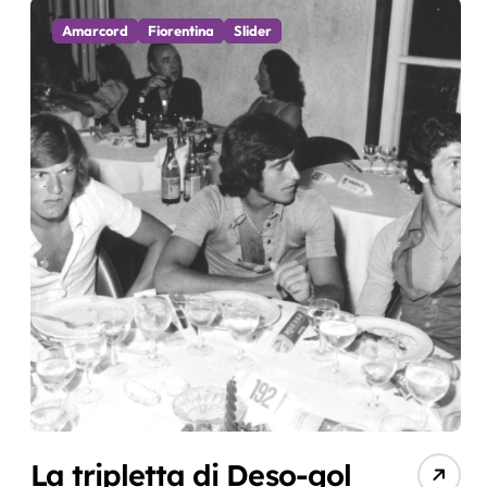
Amarcord
Fiorentina
Slider
La tripletta di Deso-gol