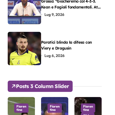
Grosso: “Giocheremo col 4-3-3.
Kean e Fagioli fondamentali. Atta
grande colpo”
Lug 9, 2026
Paratici blinda la difesa con
Viery e Dragusin
Lug 6, 2026
Posts 3 Column Slider
Fioren
Fioren
Fioren
tina
tina
tina