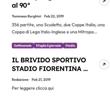
al 90°
Tommaso Borghini
Feb 22, 2019
356 partite, uno Scudetto, due Coppe Italia, una
Coppa di Lega Italo-Inglese e una Mitropa...
Settimanale
Sfoglia il giornale
Stadio
IL BRIVIDO SPORTIVO
STADIO FIORENTINA –
INTER DEL 24.02.2019
Redazione
Feb 21, 2019
Per leggere clicca qui
Fioren
tina