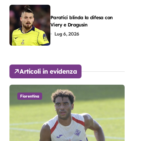
Paratici blinda la difesa con
Viery e Dragusin
Lug 6, 2026
Articoli in evidenza
Fiorentina