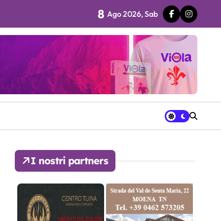
8
Ago 2026, Sab
 fila…”
ra avrà a disposizione
I nostri partners