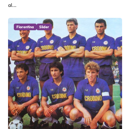
al...
Fiorentina
Slider