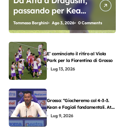
Da Atta a Dragusin,
passando per Kean
e Piccoli. A chi gli
Tommaso Borghini
Ago 3, 2026
0 Comments
oscar del
precampionato?
E’ cominciato il ritiro al Viola
Park per la Fiorentina di Grosso
Lug 13, 2026
Grosso: “Giocheremo col 4-3-3.
Kean e Fagioli fondamentali. Atta
grande colpo”
Lug 9, 2026