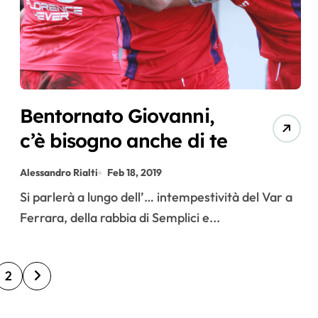
Slider
Slider
D
Bentornato Giovanni,
Pa
Pa
E’
a
c’è bisogno anche di te
a
ra
co
At
Tommaso
ic
tic
mi
Alessandro Rialti
Feb 18, 2019
edazione
Redazione
Borghini
Redazione
ta
Si parlerà a lungo dell’… intempestività del Var a
Lug 6,
Giu 18,
Ago 3,
Lug 13,
i:
nc
a
2026
2026
2026
2026
Ferrara, della rabbia di Semplici e...
li
“V
iat
Dr
nd
og
o
ag
a
lio
il
2
usi
a
un
riti
n,