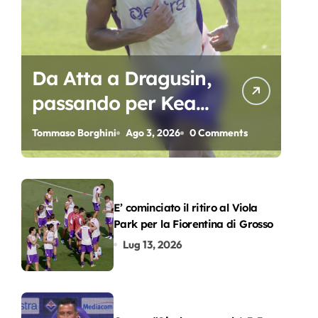
Da Atta a Dragusin,
passando per Kean
e Piccoli. A chi gli
Tommaso Borghini
Ago 3, 2026
0 Comments
oscar del
precampionato?
E’ cominciato il ritiro al Viola
Park per la Fiorentina di Grosso
Lug 13, 2026