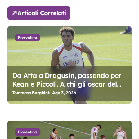
a
Articoli Correlati
z
i
Fiorentina
o
n
e
Da Atta a Dragusin, passando per
a
Kean e Piccoli. A chi gli oscar del
precampionato?
r
Tommaso Borghini
Ago 3, 2026
t
i
c
Fiorentina