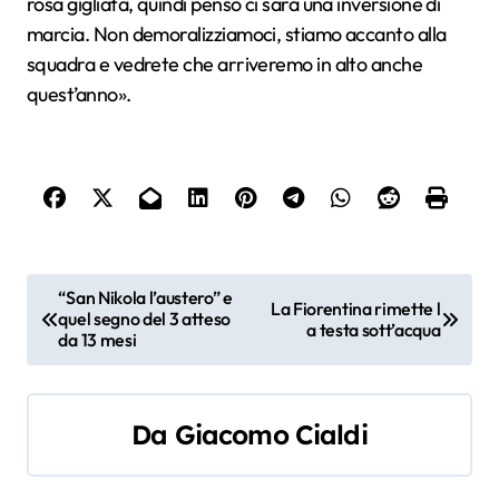
rosa gigliata, quindi penso ci sarà una inversione di
marcia. Non demoralizziamoci, stiamo accanto alla
squadra e vedrete che arriveremo in alto anche
quest’anno».
N
“San Nikola l’austero” e
La Fiorentina rimette l
quel segno del 3 atteso
a
a testa sott’acqua
da 13 mesi
v
i
Da
Giacomo Cialdi
g