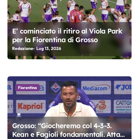
o
l
E’ cominciato il ritiro al Viola Park
i
per la Fiorentina di Grosso
Redazione
Lug 13, 2026
Fiorentina
Grosso: “Giocheremo col 4-3-3.
Kean e Fagioli fondamentali. Atta