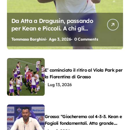
Da Atta a Dragusin, passando
per Kean e Piccoli. A chi gli
oscar del precampionato?
Tommaso Borghini
Ago 3, 2026
0 Comments
E’ cominciato il ritiro al Viola Park per
la Fiorentina di Grosso
Lug 13, 2026
Grosso: “Giocheremo col 4-3-3. Kean e
Fagioli fondamentali. Atta grande
colpo”