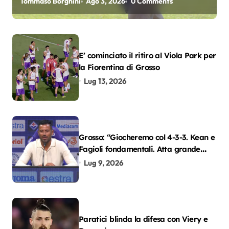
Tommaso Borghini
Ago 3, 2026
0 Comments
E’ cominciato il ritiro al Viola Park per
la Fiorentina di Grosso
Lug 13, 2026
Grosso: “Giocheremo col 4-3-3. Kean e
Fagioli fondamentali. Atta grande
colpo”
Lug 9, 2026
Paratici blinda la difesa con Viery e