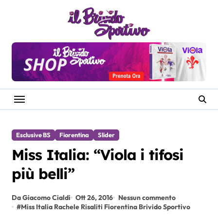
Salta
al
contenuto
Esclusive BS
Fiorentina
Slider
Miss Italia: “Viola i tifosi
più belli”
Da Giacomo Cialdi
Ott 26, 2016
Nessun commento
#
Miss Italia Rachele Risaliti Fiorentina Brivido Sportivo