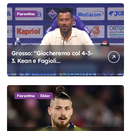
Fiorentina
Grosso: “Giocheremo col 4-3-
3. Kean e Fagioli
fondamentali. Atta grande
colpo”
Fiorentina
Slider