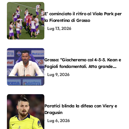
E’ cominciato il ritiro al Viola Park per
la Fiorentina di Grosso
Lug 13, 2026
Grosso: “Giocheremo col 4-3-3. Kean e
Fagioli fondamentali. Atta grande
colpo”
Lug 9, 2026
Paratici blinda la difesa con Viery e
Dragusin
Lug 6, 2026