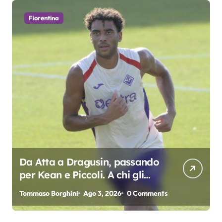
o
Fiorentina
l
i
Da Atta a Dragusin, passando
per Kean e Piccoli. A chi gli
oscar del precampionato?
Tommaso Borghini
Ago 3, 2026
0 Comments