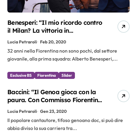
Benesperi: “Il mio ricordo contro
il Milan? La vittoria in
Supercoppa. Non avevamo
Lucia Petraroli
Feb 20, 2020
portato lo spumante, poi…””
32 anni nella Fiorentina non sono pochi, dal settore
giovanile, alla prima squadra: Alberto Benesperi,...
Esclusive BS
Fiorentina
Slider
Baccini: “Il Genoa gioca con la
paura. Con Commisso Fiorentina
destinata a un grande futuro”
Lucia Petraroli
Gen 23, 2020
Il popolare cantautore, tifoso genoano doc, si può dire
abbia diviso la sua carriera tra...