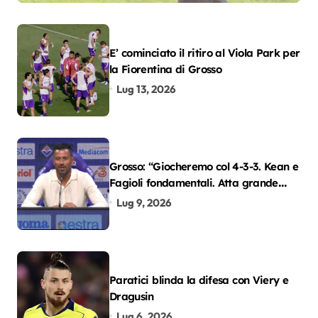
E’ cominciato il ritiro al Viola Park per
la Fiorentina di Grosso
Lug 13, 2026
Grosso: “Giocheremo col 4-3-3. Kean e
Fagioli fondamentali. Atta grande
colpo”
Lug 9, 2026
Paratici blinda la difesa con Viery e
Dragusin
Lug 6, 2026