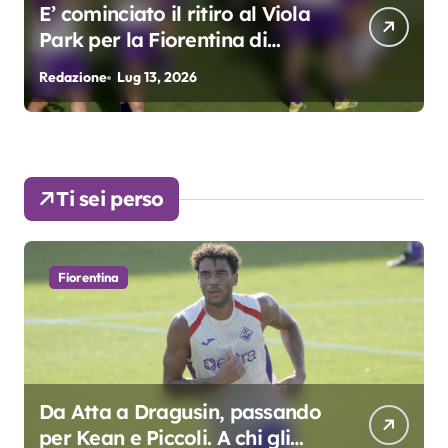
Grosso: “Giocheremo col 4-3-
3. Kean e Fagioli
fondamentali. Atta grande
Redazione
Lug 9, 2026
R
colpo”
Ti sei perso
Fiorentina
Da Atta a Dragusin, passando
per Kean e Piccoli. A chi gli