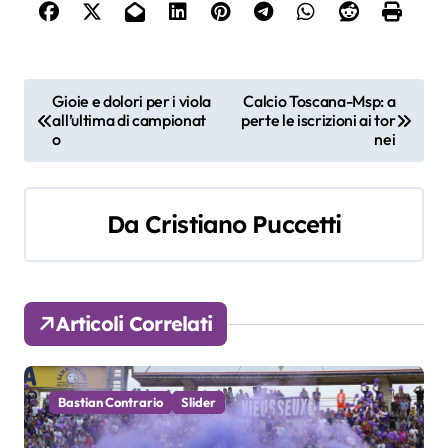
N
Gioie e dolori per i viola
Calcio Toscana-Msp: a
all’ultima di campionat
perte le iscrizioni ai tor
a
o
nei
v
i
Da
Cristiano Puccetti
g
a
Articoli Correlati
z
i
Bastian Contrario
Slider
o