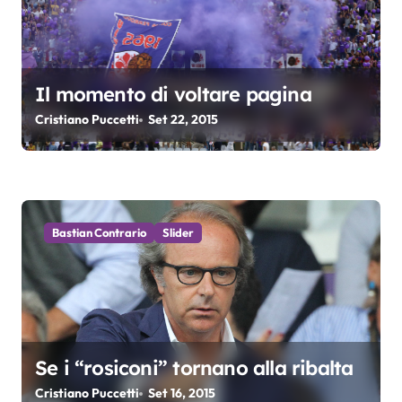
n
e
a
Il momento di voltare pagina
r
Cristiano Puccetti
Set 22, 2015
t
i
c
Bastian Contrario
Slider
o
l
i
Se i “rosiconi” tornano alla ribalta
Cristiano Puccetti
Set 16, 2015