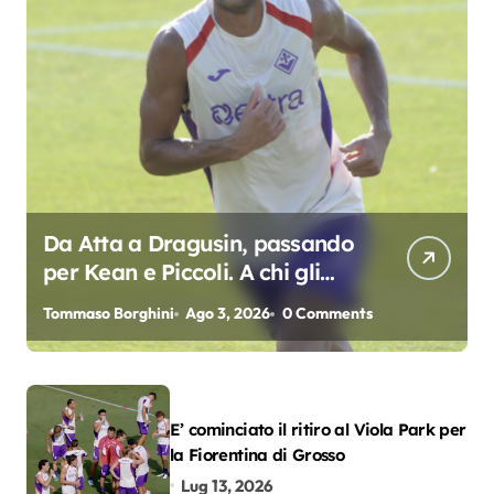
Da Atta a Dragusin, passando
per Kean e Piccoli. A chi gli
oscar del precampionato?
Tommaso Borghini
Ago 3, 2026
0 Comments
E’ cominciato il ritiro al Viola Park per
la Fiorentina di Grosso
Lug 13, 2026