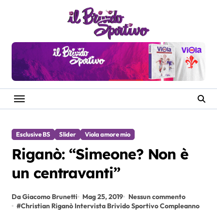
Salta
al
contenuto
Esclusive BS
Slider
Viola amore mio
Riganò: “Simeone? Non è
un centravanti”
Da Giacomo Brunetti
Mag 25, 2019
Nessun commento
#
Christian Riganò Intervista Brivido Sportivo Compleanno