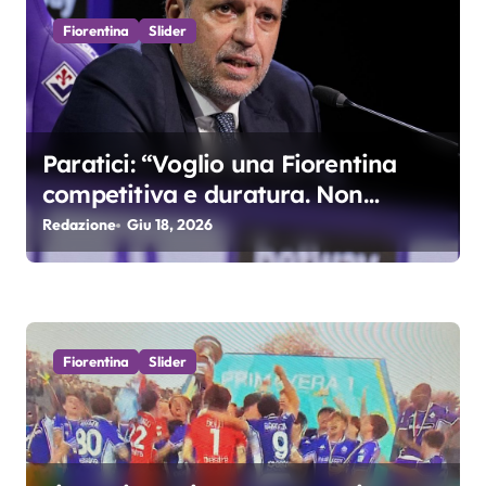
o
Fiorentina
Slider
l
i
Paratici: “Voglio una Fiorentina
competitiva e duratura. Non
accetterei di arrivare ottavo per 4
Redazione
Giu 18, 2026
anni di fila…”
Fiorentina
Slider