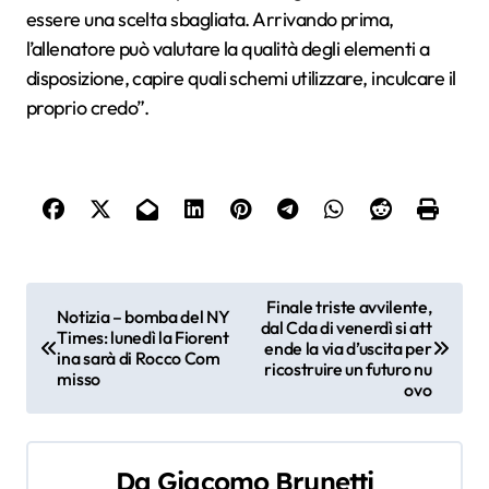
essere una scelta sbagliata. Arrivando prima,
l’allenatore può valutare la qualità degli elementi a
disposizione, capire quali schemi utilizzare, inculcare il
proprio credo”.
N
Finale triste avvilente,
Notizia – bomba del NY
dal Cda di venerdì si att
a
Times: lunedì la Fiorent
ende la via d’uscita per
ina sarà di Rocco Com
ricostruire un futuro nu
misso
v
ovo
i
g
Da
Giacomo Brunetti