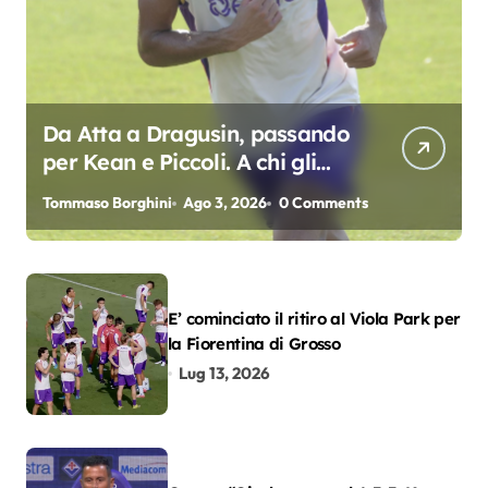
Da Atta a Dragusin, passando
per Kean e Piccoli. A chi gli
oscar del precampionato?
Tommaso Borghini
Ago 3, 2026
0 Comments
E’ cominciato il ritiro al Viola Park per
la Fiorentina di Grosso
Lug 13, 2026