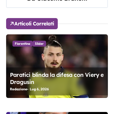
a
z
Articoli Correlati
i
o
Fiorentina
Slider
n
e
a
Paratici blinda la difesa con Viery e
r
Dragusin
Redazione
Lug 6, 2026
t
i
c