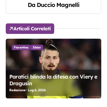
i
Da
Duccio Magnelli
g
a
Articoli Correlati
z
i
Fiorentina
Slider
o
n
e
Paratici blinda la difesa con Viery e
a
Dragusin
r
Redazione
Lug 6, 2026
t