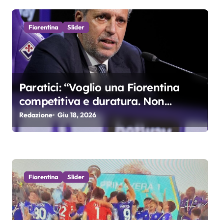
i
c
Fiorentina
Slider
o
l
Paratici: “Voglio una Fiorentina
i
competitiva e duratura. Non
accetterei di arrivare ottavo per 4
Redazione
Giu 18, 2026
anni di fila…”
Fiorentina
Slider