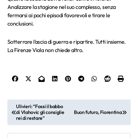
Analizzare la stagione nel suo complesso, senza
fermarsi ai pochi episodi favorevoli e tirare le
conclusioni.
Sotterrare l’ascia di guerra e ripartire. Tutti insieme.
La Firenze Viola non chiede altro.
N
Ulivieri: “Fossi il babbo
di Vlahovic gli consiglie
Buon futuro, Fiorentina
a
rei di restare”
v