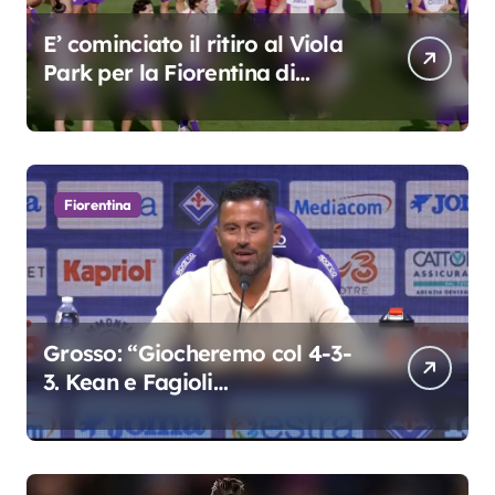
E’ cominciato il ritiro al Viola
Park per la Fiorentina di
Grosso
Fiorentina
Grosso: “Giocheremo col 4-3-
3. Kean e Fagioli
fondamentali. Atta grande
colpo”