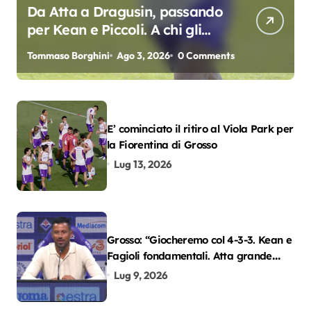
Da Atta a Dragusin, passando
per Kean e Piccoli. A chi gli
oscar del precampionato?
Tommaso Borghini
Ago 3, 2026
0 Comments
E’ cominciato il ritiro al Viola Park per
la Fiorentina di Grosso
Lug 13, 2026
Grosso: “Giocheremo col 4-3-3. Kean e
Fagioli fondamentali. Atta grande
colpo”
Lug 9, 2026