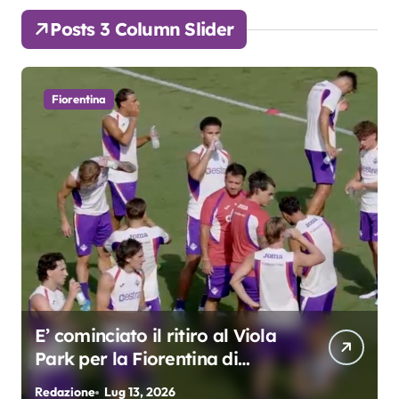
Posts 3 Column Slider
Fiorentina
E’ cominciato il ritiro al Viola
Park per la Fiorentina di
Grosso
Redazione
Lug 13, 2026
R