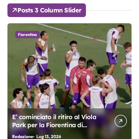
Posts 3 Column Slider
Fiorentina
E’ cominciato il ritiro al Viola
Park per la Fiorentina di
Grosso
Redazione
Lug 13, 2026
R