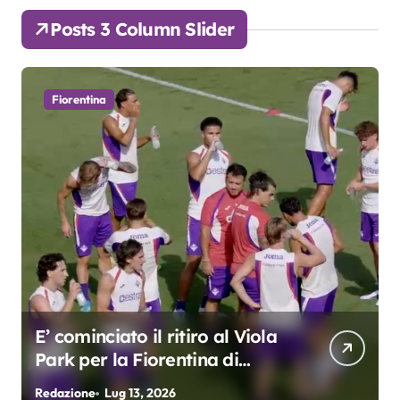
Posts 3 Column Slider
Fiorentina
E’ cominciato il ritiro al Viola
Park per la Fiorentina di
Grosso
Redazione
Lug 13, 2026
R